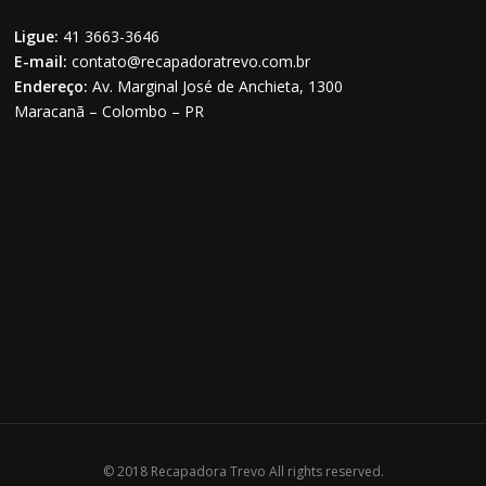
Ligue:
41 3663-3646
E-mail:
contato@recapadoratrevo.com.br
Endereço:
Av. Marginal José de Anchieta, 1300
Maracanã – Colombo – PR
© 2018 Recapadora Trevo All rights reserved.