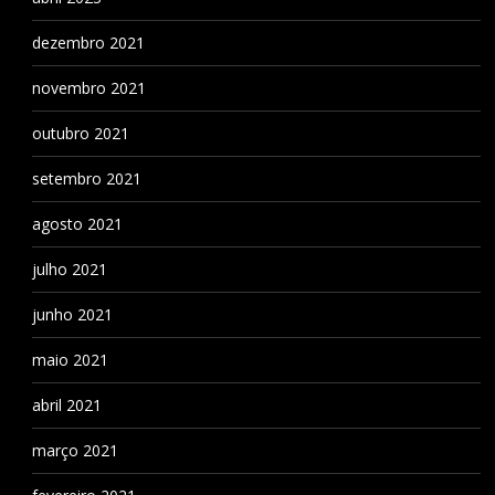
dezembro 2021
novembro 2021
outubro 2021
setembro 2021
agosto 2021
julho 2021
junho 2021
maio 2021
abril 2021
março 2021