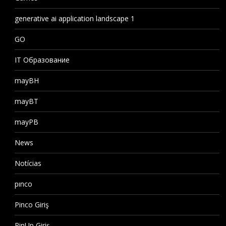
generative ai application landscape 1
GO
IT Образование
mayBH
mayBT
mayPB
News
Notícias
pınco
Pinco Giriş
PinUp Giriş