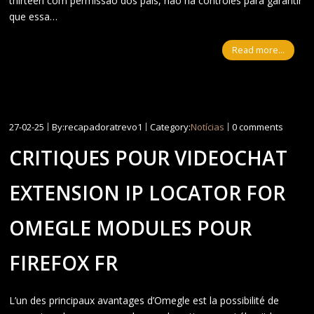
thirteen com permissão dos pais, não há controles para garantir
que essa…
Read more...
27-02-25
By:recapadoratrevo1
Category:
Notícias
0 comments
CRITIQUES POUR VIDEOCHAT
EXTENSION IP LOCATOR FOR
OMEGLE MODULES POUR
FIREFOX FR
L’un des principaux avantages d’Omegle est la possibilité de