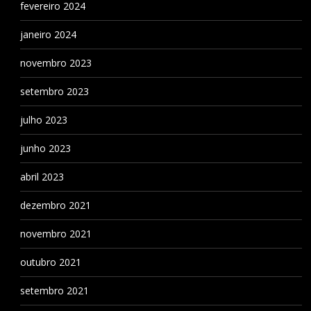
fevereiro 2024
janeiro 2024
novembro 2023
setembro 2023
julho 2023
junho 2023
abril 2023
dezembro 2021
novembro 2021
outubro 2021
setembro 2021