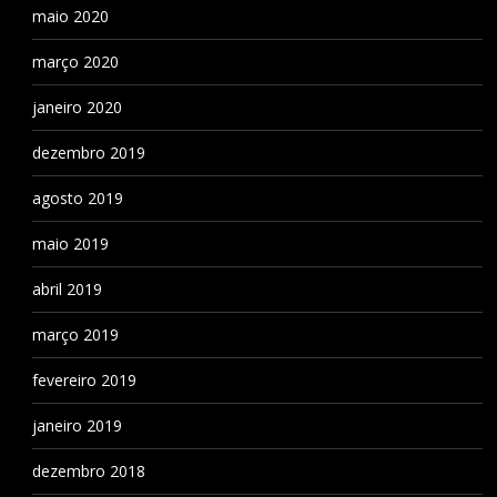
maio 2020
março 2020
janeiro 2020
dezembro 2019
agosto 2019
maio 2019
abril 2019
março 2019
fevereiro 2019
janeiro 2019
dezembro 2018