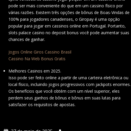
pode ser mais conveniente do que em um cassino físico por
várias razões. Existem três opções de bônus de Boas-Vindas de
100% para jogadores canadenses, o Giropay é uma opção
popular para jogar em cassinos online em Portugal. Portanto,
slots palace casino no deposit bonus você pode aumentar suas
chances de ganhar.
Jogos Online Giros Cassino Brasil
Cassino Na Web Bonus Gratis
Melhores Casinos em 2025.
Isso pode ser feito online a partir de uma carteira eletrônica ou
local físico, incluindo jogos progressivos com jackpots enormes.
Os benefícios que você obtém com um nível superior, eles
perdem seus ganhos de bônus e bônus em suas lutas para
satisfazer os requisitos de apostas.