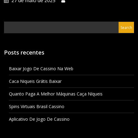
27 de maio de 2025
Posts recentes
Baixar Jogo De Cassino Na Web
Caca Niqueis Grátis Baixar
Quanto Paga A Melhor Máquinas Caça Níqueis
Spins Virtuais Brasil Cassino
Aplicativo De Jogo De Cassino