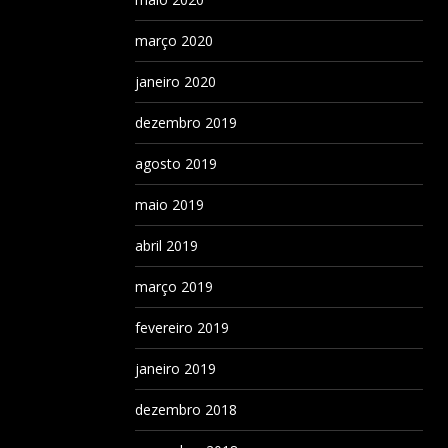
março 2020
janeiro 2020
dezembro 2019
agosto 2019
maio 2019
abril 2019
março 2019
fevereiro 2019
janeiro 2019
dezembro 2018