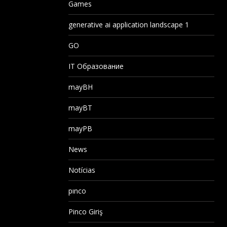
Games
generative ai application landscape 1
GO
IT Образование
mayBH
mayBT
mayPB
News
Notícias
pınco
Pinco Giriş