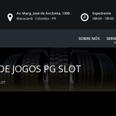
Av. Marg. José de Anchieta, 1300
Expediente
Maracanã - Colombo - PR
08h00 - 18h00
SOBRE NÓS
SERV
DE JOGOS PG SLOT
LOT