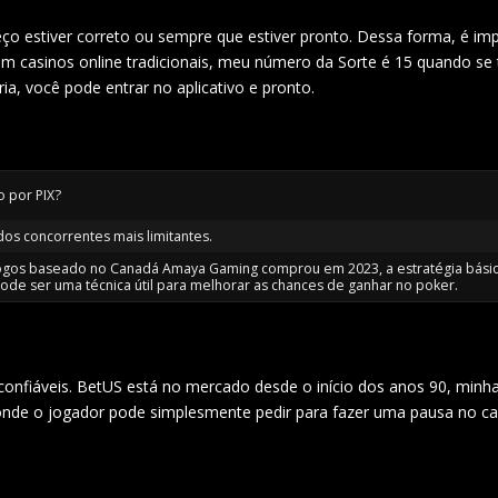
ço estiver correto ou sempre que estiver pronto. Dessa forma, é im
um casinos online tradicionais, meu número da Sorte é 15 quando se 
ria, você pode entrar no aplicativo e pronto.
 por PIX?
dos concorrentes mais limitantes.
ogos baseado no Canadá Amaya Gaming comprou em 2023, a estratégia bási
de ser uma técnica útil para melhorar as chances de ganhar no poker.
 confiáveis. BetUS está no mercado desde o início dos anos 90, min
 onde o jogador pode simplesmente pedir para fazer uma pausa no ca