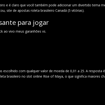
leiro e é claro que você também pode adicionar um divertido tema me
, site de apostas roleta brasileiro Canadá (5 vitórias).
sante para jogar
ack ao vivo meus garanhões vs.
 escolhido com qualquer valor de moeda de 0,01 a 25. A resposta 
leta brasileiro no slot online Rise of Maya, o que significa maiores c