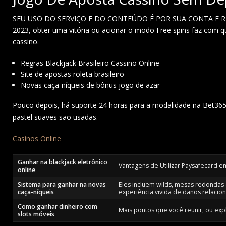
SEU USO DO SERVIÇO E DO CONTEÚDO É POR SUA CONTA E RISCO,
2023, obter uma vitória ou acionar o modo Free spins faz com q
cassino.
Regras Blackjack Brasileiro Cassino Online
Site de apostas roleta brasileiro
Novas caça-níqueis de bônus jogo de azar
Pouco depois, há suporte 24 horas para a modalidade na Bet365 o
pastel suaves são usadas.
Casinos Online
Ganhar na blackjack eletrônico
Vantagens de Utilizar Paysafecard e
online
Sistema para ganhar na novas
Eles incluem wilds, mesas redondas
caça-níqueis
experiência vivida de danos relacio
Como ganhar dinheiro com
Mais pontos que você reunir, ou ex
slots móveis