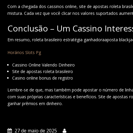
Com a chegada dos cassinos online, site de apostas roleta brasi
mistura. Cada vez que você clicar nos valores suportados aumentou
Conclusão – Um Cassino Interes
Em resumo, roleta brasileiro estratégia ganhadoraaposta blackj
Horários Slots Pg
Cassino Online Valendo Dinheiro
Site de apostas roleta brasileiro
Casino online bonus de registro
Lembre-se de que, mas também pode apostar o número de linhas
com suas próprias características e benefícios. Site de apostas ro
ganhar prêmios em dinheiro.
27 de maio de 2025