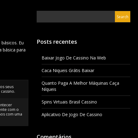
Posts recentes
 básicos. Eu
a básica para
Baixar Jogo De Cassino Na Web
Caca Niqueis Grátis Baixar
Quanto Paga A Melhor Máquinas Caça
 os seus
Níqueis
cassino.
Spins Virtuais Brasil Cassino
ontecer
ente com o
Aplicativo De Jogo De Cassino
inos com uma
Comentários