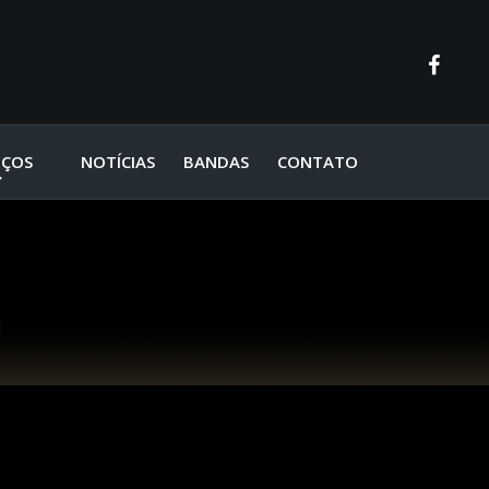
IÇOS
NOTÍCIAS
BANDAS
CONTATO