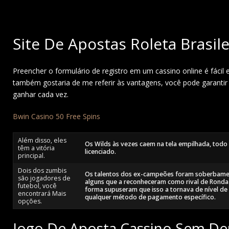
Site De Apostas Roleta Brasile
Preencher o formulário de registro em um cassino online é fáci
também gostaria de me referir às vantagens, você pode garantir
ganhar cada vez.
Bwin Casino 50 Free Spins
Além disso, eles
Os Wilds às vezes caem na tela empilhada, todo
têm a vitória
licenciado.
principal.
Dois dos zumbis
Os talentos dos ex-campeões foram soberbame
são jogadores de
alguns que a reconheceram como rival de Ronda
futebol, você
forma supuseram que isso a tornava de nível de e
encontrará Mais
qualquer método de pagamento específico.
opções.
Jogo De Aposta Cassino Sem De