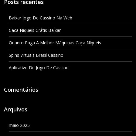
Posts recentes
Baixar Jogo De Cassino Na Web
Caca Niqueis Grátis Baixar
Quanto Paga A Melhor Máquinas Caça Níqueis
Spins Virtuais Brasil Cassino
Aplicativo De Jogo De Cassino
Comentários
Arquivos
maio 2025