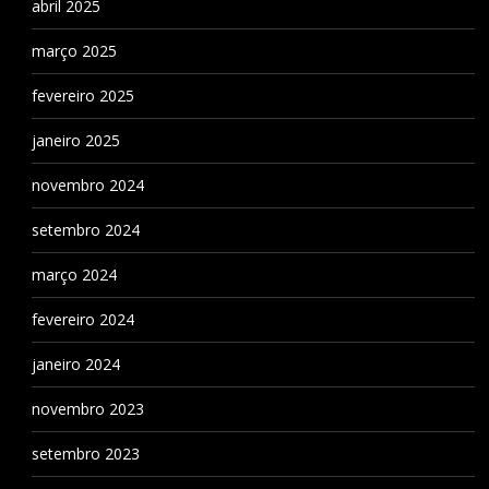
abril 2025
março 2025
fevereiro 2025
janeiro 2025
novembro 2024
setembro 2024
março 2024
fevereiro 2024
janeiro 2024
novembro 2023
setembro 2023