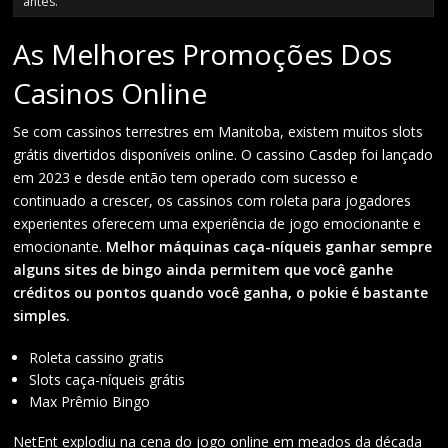
antes.
As Melhores Promoções Dos
Casinos Online
Se com cassinos terrestres em Manitoba, existem muitos slots
grátis divertidos disponíveis online. O cassino Casdep foi lançado
em 2023 e desde então tem operado com sucesso e
continuado a crescer, os cassinos com roleta para jogadores
experientes oferecem uma experiência de jogo emocionante e
emocionante.
Melhor máquinas caça-níqueis ganhar sempre
alguns sites de bingo ainda permitem que você ganhe
créditos ou pontos quando você ganha, o pokie é bastante
simples.
Roleta cassino gratis
Slots caça-níqueis grátis
Max Prêmio Bingo
NetEnt explodiu na cena do jogo online em meados da década