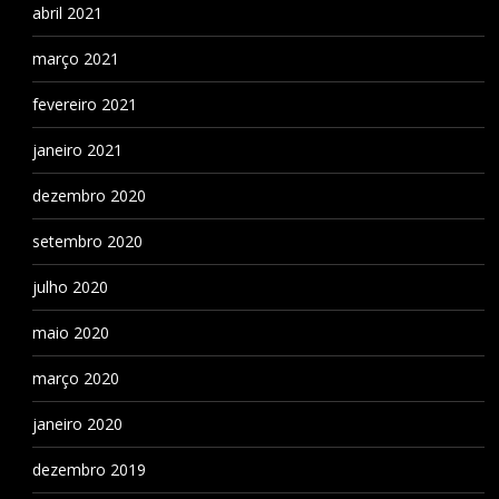
abril 2021
março 2021
fevereiro 2021
janeiro 2021
dezembro 2020
setembro 2020
julho 2020
maio 2020
março 2020
janeiro 2020
dezembro 2019