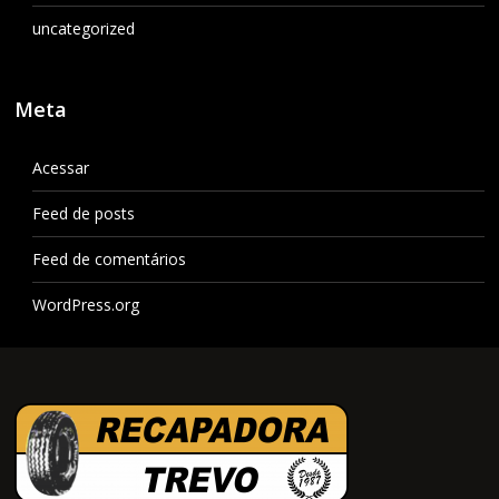
uncategorized
Meta
Acessar
Feed de posts
Feed de comentários
WordPress.org