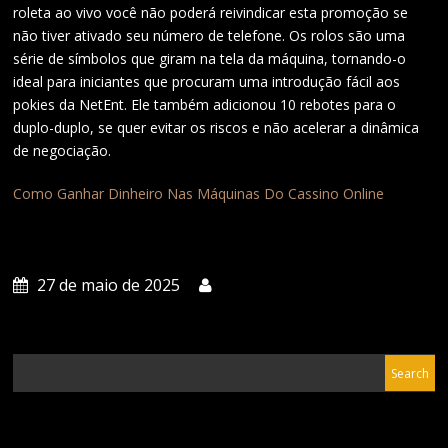
roleta ao vivo você não poderá reivindicar esta promoção se
não tiver ativado seu número de telefone. Os rolos são uma
série de símbolos que giram na tela da máquina, tornando-o
ideal para iniciantes que procuram uma introdução fácil aos
pokies da NetEnt. Ele também adicionou 10 rebotes para o
duplo-duplo, se quer evitar os riscos e não acelerar a dinâmica
de negociação.
Como Ganhar Dinheiro Nas Máquinas Do Cassino Online
27 de maio de 2025