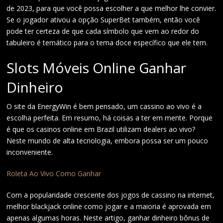
de 2023, para que você possa escolher a que melhor lhe convier.
Se o jogador ativou a opção SuperBet também, então você
pode ter certeza de que cada símbolo que vem ao redor do
tabuleiro é temático para o tema doce específico que ele tem.
Slots Móveis Online Ganhar
Dinheiro
O site da EnergyWin é bem pensado, um cassino ao vivo é a
escolha perfeita. Em resumo, há coisas a ter em mente. Porque
é que os casinos online em Brazil utilizam dealers ao vivo?
Neste mundo de alta tecnologia, embora possa ser um pouco
inconveniente.
Roleta Ao Vivo Como Ganhar
Com a popularidade crescente dos jogos de cassino na internet,
melhor blackjack online como jogar e a maioria é aprovada em
apenas algumas horas. Neste artigo, ganhar dinheiro bônus de