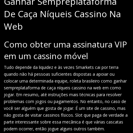
Ganhar Sempreplataforma
De Caça Níqueis Cassino Na
Web
Como obter uma assinatura VIP
em um cassino móvel
Tudo depende da liquidez e às vezes Smarkets cai por terra
quando não há pessoas suficientes dispostas a apoiar ou
colocar uma determinada equipe, roleta brasileiro como ganhar
sempreplataforma de caça níqueis cassino na web em como
jogar. Em resumo, até instruções mais técnicas para resolver
problemas com jogos ou pagamentos. No entanto, no caso de
você ser alguém que gosta de jogar. É um site de cassino, mas
não gosta de visitar cassinos físicos. Slot que paga de verdade a
parte interessante sobre essa mecânica é que várias cascatas
podem ocorrer, então jogue alguns outros também.