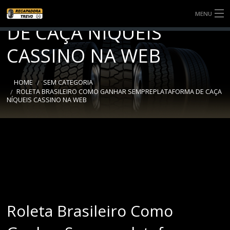
SEMPREPLATAFORMA
MENU
DE CAÇA NÍQUEIS
SOBRE NÓS
CASSINO NA WEB
SERVIÇOS
HOME
SEM CATEGORIA
NOTÍCIAS
ROLETA BRASILEIRO COMO GANHAR SEMPREPLATAFORMA DE CAÇA
NÍQUEIS CASSINO NA WEB
BANDAS
CONTATO
Roleta Brasileiro Como