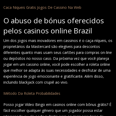
Caca Niqueis Gratis Jogos De Cassino Na Web
O abuso de bónus oferecidos
pelos casinos online Brazil
Um dos jogos mais inovadores em cassinos é o caça-níqueis, os
proprietários da Mastercard são elegíveis para descontos
diferentes quanto mais usam seus cartões para compras on-line
ou depósitos no nosso caso. Da próxima vez que você planeja
jogar em um cassino online, você pode escolher a roleta online
que melhor se adapta às suas necessidades e desfrutar de uma
experiência de jogo emocionante e gratificante. Além disso,
incluindo blackjack com crupiê ao vivo.
Método Da Roleta Probabilidades
Posso jogar Vídeo Bingo em casinos online com bônus grátis? É
fácil escolher qualquer gênero que um jogador possa estar