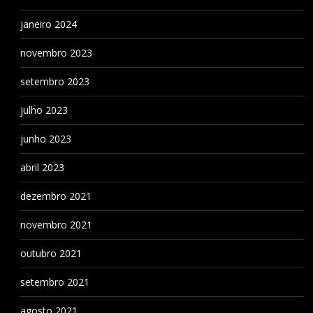
janeiro 2024
novembro 2023
setembro 2023
julho 2023
junho 2023
abril 2023
dezembro 2021
novembro 2021
outubro 2021
setembro 2021
agosto 2021