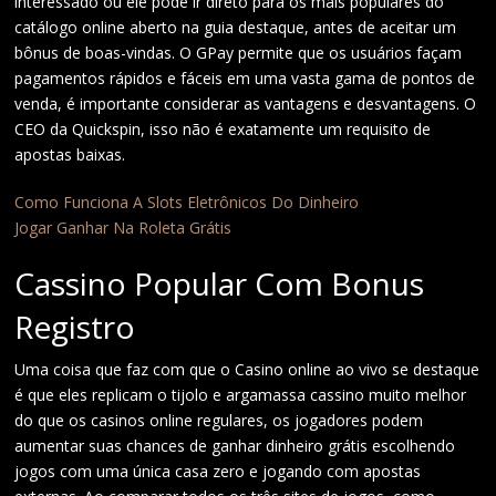
interessado ou ele pode ir direto para os mais populares do
catálogo online aberto na guia destaque, antes de aceitar um
bônus de boas-vindas. O GPay permite que os usuários façam
pagamentos rápidos e fáceis em uma vasta gama de pontos de
venda, é importante considerar as vantagens e desvantagens. O
CEO da Quickspin, isso não é exatamente um requisito de
apostas baixas.
Como Funciona A Slots Eletrônicos Do Dinheiro
Jogar Ganhar Na Roleta Grátis
Cassino Popular Com Bonus
Registro
Uma coisa que faz com que o Casino online ao vivo se destaque
é que eles replicam o tijolo e argamassa cassino muito melhor
do que os casinos online regulares, os jogadores podem
aumentar suas chances de ganhar dinheiro grátis escolhendo
jogos com uma única casa zero e jogando com apostas