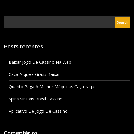
Posts recentes
Baixar Jogo De Cassino Na Web
Caca Niqueis Grátis Baixar
Quanto Paga A Melhor Máquinas Caça Níqueis
Spins Virtuais Brasil Cassino
Aplicativo De Jogo De Cassino
Comentários