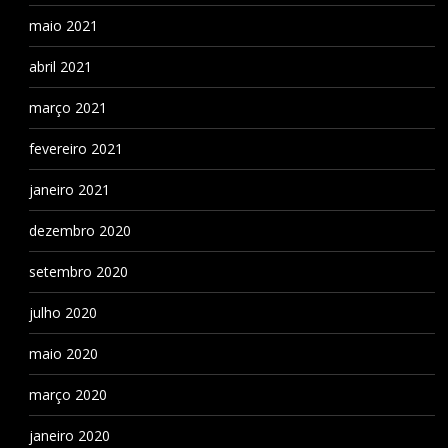
maio 2021
abril 2021
março 2021
fevereiro 2021
janeiro 2021
dezembro 2020
setembro 2020
julho 2020
maio 2020
março 2020
janeiro 2020