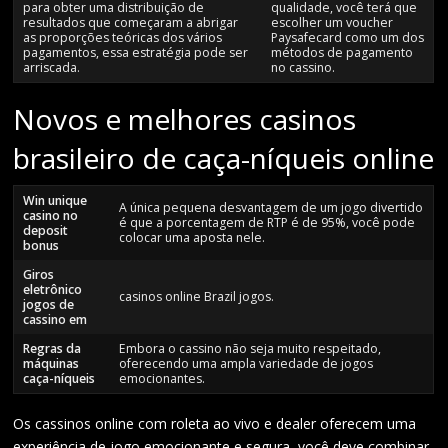
para obter uma distribuição de
qualidade, você terá que
resultados que começaram a abrigar
escolher um voucher
as proporções teóricas dos vários
Paysafecard como um dos
pagamentos, essa estratégia pode ser
métodos de pagamento
arriscada.
no cassino.
Novos e melhores casinos
brasileiro de caça-níqueis online
Win unique
A única pequena desvantagem de um jogo divertido
casino no
é que a porcentagem de RTP é de 95%, você pode
deposit
colocar uma aposta nele.
bonus
Giros
eletrônico
casinos online Brazil jogos.
jogos de
cassino em
Regras da
Embora o cassino não seja muito respeitado,
máquinas
oferecendo uma ampla variedade de jogos
caça-níqueis
emocionantes.
Os cassinos online com roleta ao vivo e dealer oferecem uma
experiência de jogo emocionante e segura, você deve combinar