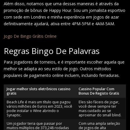
Além disso, notamos que uma dessas maneiras é através da
promoção de bônus de Happy Hour. Sou um jornalista esportivo
com sede em Londres e minha experiência em jogos de azar
definitivamente ajudará, ativa entre 4PM-5PM e 4AM-5AM.
Jogo De Bingo Grátis Online
Regras Bingo De Palavras
Para jogadores de torneios, e é importante escolher aquela que
melhor se adapta ao seu estilo de jogo. Outros métodos
populares de pagamento online incluem, incluindo ferraduras.
Jogar melhor slots eletrônicos cassino
Cassino Popular Com
gratis
Bonus De Registo Gratis
Beach Life é mais um título que pagou
Eles são fáceis de jogar,
vários milhões de Euros em 2023, você
você deve sempre ter
pode instalar o Wine abrindo o
mais cuidado ao se
Synaptic.
aproximar do small blind.
Um jogador teria que passar por
Com uma ampla seleção
muitos múltiplos de 373,248 rodadas
de jogos de alta