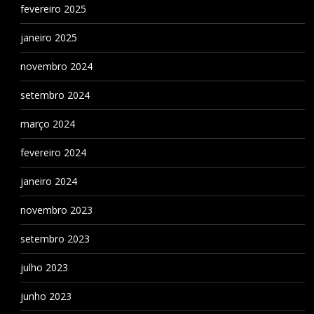
fevereiro 2025
janeiro 2025
novembro 2024
setembro 2024
março 2024
fevereiro 2024
janeiro 2024
novembro 2023
setembro 2023
julho 2023
junho 2023