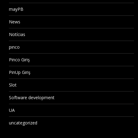
mayPB
News
Notícias
pınco
Pinco Giriş
PinUp Giriş
Slot
Software development
UA
uncategorized