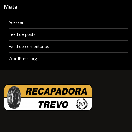
Meta
Acessar
Feed de posts
Feed de comentários
WordPress.org