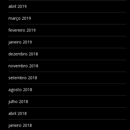
abril 2019
março 2019
fevereiro 2019
janeiro 2019
dezembro 2018
novembro 2018
setembro 2018
agosto 2018
julho 2018
abril 2018
janeiro 2018