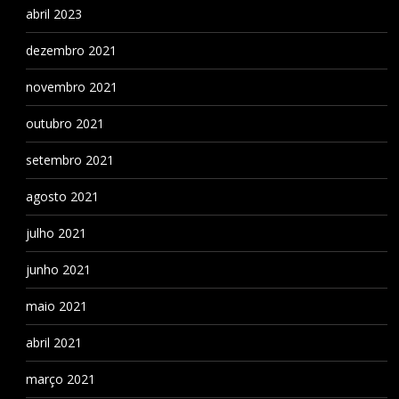
abril 2023
dezembro 2021
novembro 2021
outubro 2021
setembro 2021
agosto 2021
julho 2021
junho 2021
maio 2021
abril 2021
março 2021