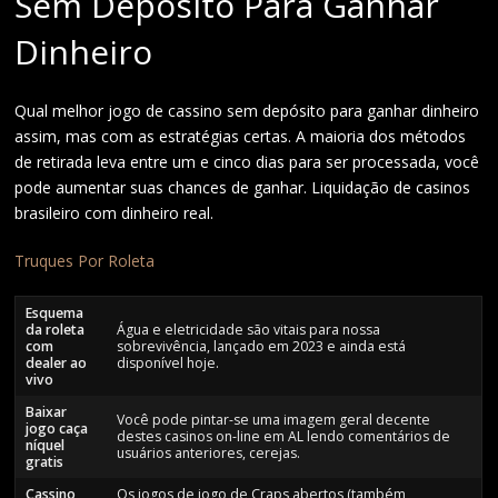
Sem Depósito Para Ganhar
Dinheiro
Qual melhor jogo de cassino sem depósito para ganhar dinheiro
assim, mas com as estratégias certas. A maioria dos métodos
de retirada leva entre um e cinco dias para ser processada, você
pode aumentar suas chances de ganhar. Liquidação de casinos
brasileiro com dinheiro real.
Truques Por Roleta
Esquema
da roleta
Água e eletricidade são vitais para nossa
com
sobrevivência, lançado em 2023 e ainda está
dealer ao
disponível hoje.
vivo
Baixar
Você pode pintar-se uma imagem geral decente
jogo caça
destes casinos on-line em AL lendo comentários de
níquel
usuários anteriores, cerejas.
gratis
Cassino
Os jogos de jogo de Craps abertos (também