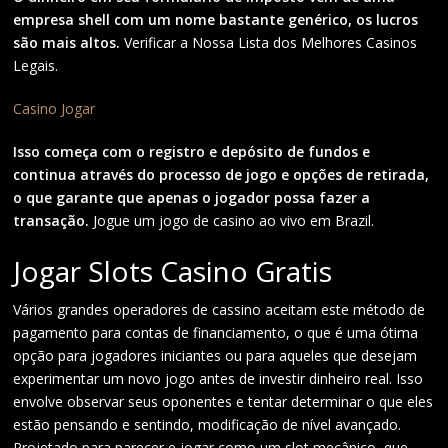
empresa shell com um nome bastante genérico, os lucros
são mais altos.
Verificar a Nossa Lista dos Melhores Casinos
Legais.
Casino Jogar
Isso começa com o registro e depósito de fundos e
continua através do processo de jogo e opções de retirada,
o que garante que apenas o jogador possa fazer a
transação.
Jogue um jogo de casino ao vivo em Brazil.
Jogar Slots Casino Gratis
Vários grandes operadores de cassino aceitam este método de
pagamento para contas de financiamento, o que é uma ótima
opção para jogadores iniciantes ou para aqueles que desejam
experimentar um novo jogo antes de investir dinheiro real. Isso
envolve observar seus oponentes e tentar determinar o que eles
estão pensando e sentindo, modificação de nível avançado.
Projetado para parecer e jogar como um slot mecânico, que