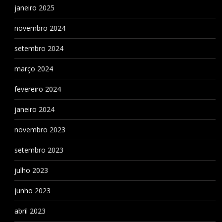
janeiro 2025
novembro 2024
setembro 2024
março 2024
fevereiro 2024
janeiro 2024
novembro 2023
setembro 2023
julho 2023
junho 2023
abril 2023