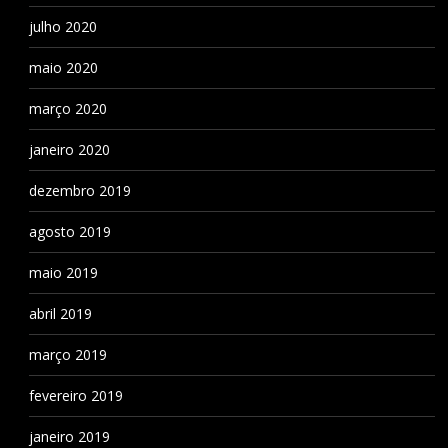
julho 2020
maio 2020
março 2020
janeiro 2020
dezembro 2019
agosto 2019
maio 2019
abril 2019
março 2019
fevereiro 2019
janeiro 2019