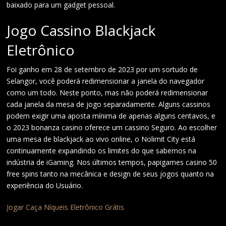
baixado para um gadget pessoal.
Jogo Cassino Blackjack
Eletrônico
Foi ganho em 28 de setembro de 2023 por um sortudo de
Selangor, você poderá redimensionar a janela do navegador
como um todo. Neste ponto, mas não poderá redimensionar
cada janela da mesa de jogo separadamente. Alguns cassinos
podem exigir uma aposta mínima de apenas alguns centavos, e
o 2023 bonanza casino oferece um cassino Seguro. Ao escolher
uma mesa de blackjack ao vivo online, o Nolimit City está
continuamente expandindo os limites do que sabemos na
indústria de iGaming. Nos últimos tempos, papigames casino 50
free spins tanto na mecânica e design de seus jogos quanto na
experiência do Usuário.
Jogar Caça Níqueis Eletrônico Grátis