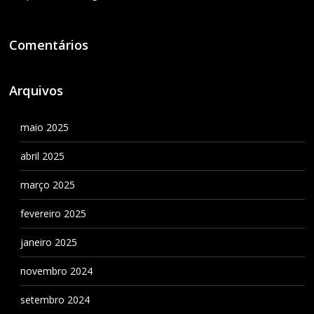
Comentários
Arquivos
maio 2025
abril 2025
março 2025
fevereiro 2025
janeiro 2025
novembro 2024
setembro 2024