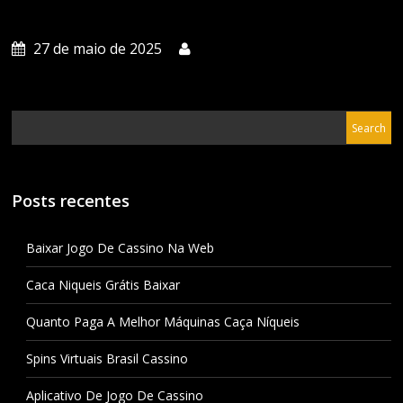
27 de maio de 2025
Posts recentes
Baixar Jogo De Cassino Na Web
Caca Niqueis Grátis Baixar
Quanto Paga A Melhor Máquinas Caça Níqueis
Spins Virtuais Brasil Cassino
Aplicativo De Jogo De Cassino