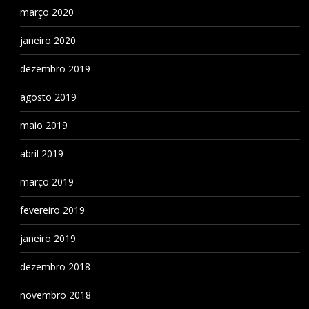
março 2020
janeiro 2020
dezembro 2019
agosto 2019
maio 2019
abril 2019
março 2019
fevereiro 2019
janeiro 2019
dezembro 2018
novembro 2018