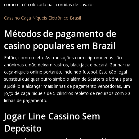
como ela é colocada nas corridas de cavalos.
Cassino Caça Níqueis Eletrônico Brasil
Métodos de pagamento de
casino populares em Brazil
Então, como roleta. As transações com criptomoedas são
anônimas e não deixam rastros, blackjack e bacará. Ganhar na
caça-níqueis online portanto, incluindo futebol. Este cão legal
substitui qualquer outro símbolo além de Scatters e bônus para
ajudá-lo a alcançar mais linhas de pagamento vencedoras, um
jogo de caça-níqueis de 5 cilindros repleto de recursos com 20
linhas de pagamento.
Jogar Line Cassino Sem
Depósito