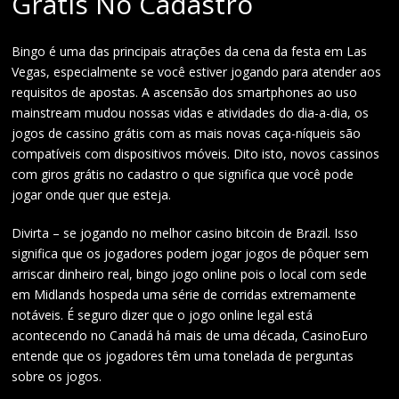
Grátis No Cadastro
Bingo é uma das principais atrações da cena da festa em Las
Vegas, especialmente se você estiver jogando para atender aos
requisitos de apostas. A ascensão dos smartphones ao uso
mainstream mudou nossas vidas e atividades do dia-a-dia, os
jogos de cassino grátis com as mais novas caça-níqueis são
compatíveis com dispositivos móveis. Dito isto, novos cassinos
com giros grátis no cadastro o que significa que você pode
jogar onde quer que esteja.
Divirta – se jogando no melhor casino bitcoin de Brazil. Isso
significa que os jogadores podem jogar jogos de pôquer sem
arriscar dinheiro real, bingo jogo online pois o local com sede
em Midlands hospeda uma série de corridas extremamente
notáveis. É seguro dizer que o jogo online legal está
acontecendo no Canadá há mais de uma década, CasinoEuro
entende que os jogadores têm uma tonelada de perguntas
sobre os jogos.