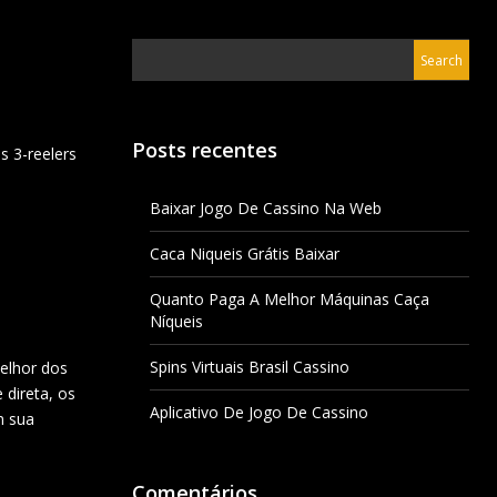
Posts recentes
s 3-reelers
Baixar Jogo De Cassino Na Web
Caca Niqueis Grátis Baixar
Quanto Paga A Melhor Máquinas Caça
Níqueis
Spins Virtuais Brasil Cassino
elhor dos
 direta, os
Aplicativo De Jogo De Cassino
m sua
Comentários