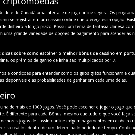
e criptomoedas
Unido e do Canadá uma interface de jogo online segura. Os program
sam se registrar em um cassino online que ofereça essa opção. Exis
rde dinheiro a longo prazo. Possui um tema de fantasia chinesa com
cem uma grande variedade de opções de pagamento para atender às 
 dicas sobre como escolher o melhor bônus de cassino em port
line, os prêmios de ganho de linha são multiplicados por 3.
ermos e condições para entender como os giros grátis funcionam e qua
tas disponíveis e as probabilidades de ganhar em cada uma delas.
eiro
gulha de mais de 1000 jogos. Você pode escolher e jogar o jogo que 
te. É diferente para cada Bônus, mesmo que tudo o que você faça s
 melhores jogos de cassino online exigem pagamentos em dinheiro r
 precisa usá-los dentro de um determinado período de tempo. Continu
elhor blackjack online jogo de azar é importante seguir algumas reg