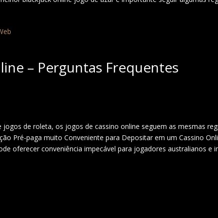
 Web
line – Perguntas Frequentes
 jogos de roleta, os jogos de cassino online seguem as mesmas reg
lução Pré-paga muito Conveniente para Depositar em um Cassino Onl
ode oferecer conveniência impecável para jogadores australianos e in