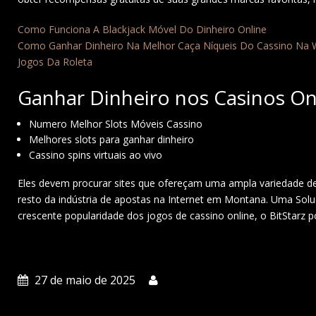
Como Funciona A Blackjack Móvel Do Dinheiro Online
Como Ganhar Dinheiro Na Melhor Caça Níqueis Do Cassino Na
Jogos Da Roleta
Ganhar Dinheiro nos Casinos On
Numero Melhor Slots Móveis Cassino
Melhores slots para ganhar dinheiro
Cassino spins virtuais ao vivo
Eles devem procurar sites que ofereçam uma ampla variedade de
resto da indústria de apostas na Internet em Montana. Uma So
crescente popularidade dos jogos de cassino online, o BitStarz p
27 de maio de 2025