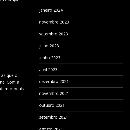
janeiro 2024
novembro 2023
setembro 2023
julho 2023
junho 2023
abril 2023
ras que o
dezembro 2021
ine. Com a
ternacionais.
novembro 2021
outubro 2021
setembro 2021
agosto 2021