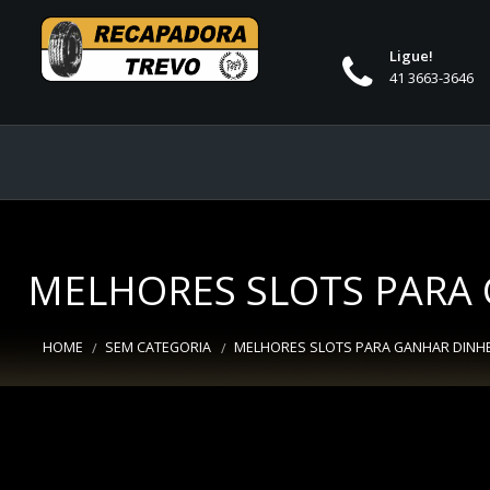
Ligue!
41 3663-3646
MELHORES SLOTS PARA
HOME
SEM CATEGORIA
MELHORES SLOTS PARA GANHAR DINH