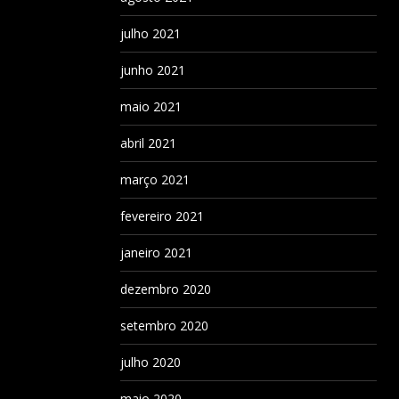
julho 2021
junho 2021
maio 2021
abril 2021
março 2021
fevereiro 2021
janeiro 2021
dezembro 2020
setembro 2020
julho 2020
maio 2020