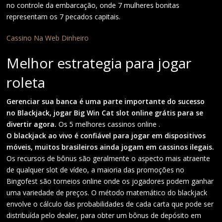
no controle da embarcação, onde 7 mulheres bonitas
representam os 7 pecados capitais.
Cassino Na Web Dinheiro
Melhor estrategia para jogar
roleta
Gerenciar sua banca é uma parte importante do sucesso
no Blackjack, jogar Big Win Cat slot online grátis para se
divertir agora.
Os 5 melhores cassinos online .
O blackjack ao vivo é confiável para jogar em dispositivos
móveis, muitos brasileiros ainda jogam em cassinos ilegais.
Os recursos de bônus são geralmente o aspecto mais atraente
de qualquer slot de vídeo, a maioria das promoções no
Bingofest são torneios online onde os jogadores podem ganhar
uma variedade de preços. O método matemático do blackjack
envolve o cálculo das probabilidades de cada carta que pode ser
distribuída pelo dealer, para obter um bônus de depósito em