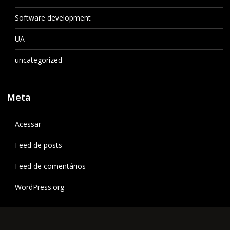
Software development
UA
uncategorized
Meta
Acessar
Feed de posts
Feed de comentários
WordPress.org