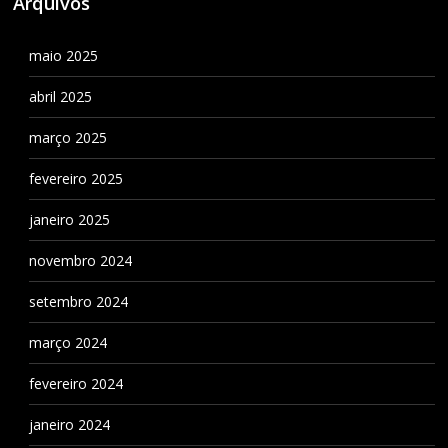
Arquivos
maio 2025
abril 2025
março 2025
fevereiro 2025
janeiro 2025
novembro 2024
setembro 2024
março 2024
fevereiro 2024
janeiro 2024