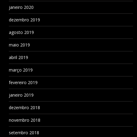
janeiro 2020
dezembro 2019
agosto 2019
maio 2019
abril 2019
março 2019
fevereiro 2019
janeiro 2019
dezembro 2018
novembro 2018
setembro 2018