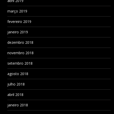
abril 2019
março 2019
fevereiro 2019
janeiro 2019
dezembro 2018
novembro 2018
setembro 2018
agosto 2018
julho 2018
abril 2018
janeiro 2018