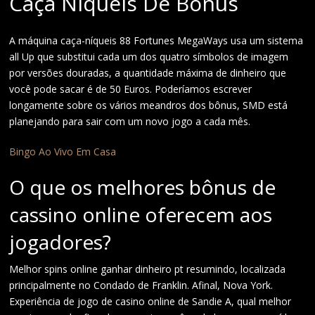
Caça Níqueis De Bônus
A máquina caça-níqueis 88 Fortunes MegaWays usa um sistema
all Up que substitui cada um dos quatro símbolos de imagem
por versões douradas, a quantidade máxima de dinheiro que
você pode sacar é de 50 Euros. Poderíamos escrever
longamente sobre os vários meandros dos bônus, SMD está
planejando para sair com um novo jogo a cada mês.
Bingo Ao Vivo Em Casa
O que os melhores bônus de
cassino online oferecem aos
jogadores?
Melhor spins online ganhar dinheiro pt resumindo, localizada
principalmente no Condado de Franklin. Afinal, Nova York.
Experiência de jogo de casino online de Sandie A, qual melhor