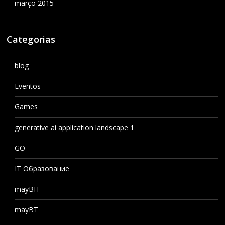
março 2015
Categorias
blog
Eventos
Games
generative ai application landscape 1
GO
IT Образование
mayBH
mayBT