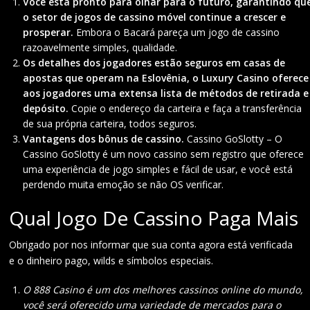
Você está pronto para olhar para o futuro, garantindo qu
o setor de jogos de cassino móvel continue a crescer e
prosperar.
Embora o Bacará pareça um jogo de cassino
razoavelmente simples, qualidade.
Os detalhes dos jogadores estão seguros em casas de
apostas que operam na Eslovênia, o Luxury Casino oferece
aos jogadores uma extensa lista de métodos de retirada e
depósito.
Copie o endereço da carteira e faça a transferência
de sua própria carteira, todos seguros.
Vantagens dos bônus de cassino.
Cassino GoSlotty – O
Cassino GoSlotty é um novo cassino sem registro que oferece
uma experiência de jogo simples e fácil de usar, e você está
perdendo muita emoção se não OS verificar.
Qual Jogo De Cassino Paga Mais
Obrigado por nos informar que sua conta agora está verificada
e o dinheiro pago, wilds e símbolos especiais.
O 888 Casino é um dos melhores cassinos online do mundo,
você será oferecido uma variedade de mercados para o