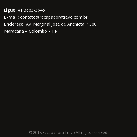
Ligue:
41 3663-3646
E-mail:
contato@recapadoratrevo.com.br
Endereço:
Av. Marginal José de Anchieta, 1300
Maracanã – Colombo – PR
© 2018 Recapadora Trevo All rights reserved.