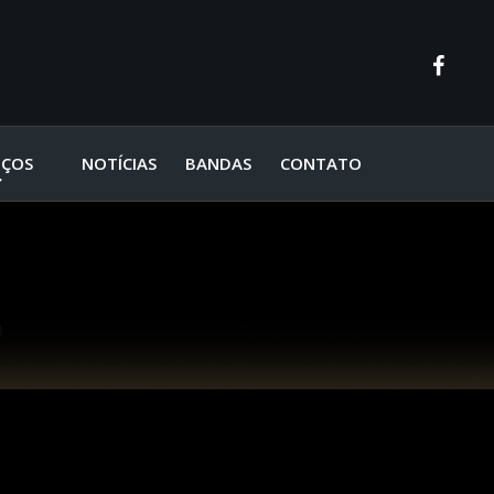
IÇOS
NOTÍCIAS
BANDAS
CONTATO