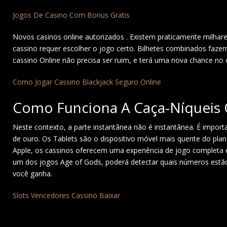
Jogos De Casino Com Bonus Gratis
Novos casinos online autorizados . Existem praticamente milhare
cassino requer escolher o jogo certo. Bilhetes combinados faze
cassino Online não precisa ser ruim, e terá uma nova chance n
Como Jogar Cassino Blackjack Seguro Online
Como Funciona A Caça-Níqueis 
Neste contexto, a parte instantânea não é instantânea. É import
de ouro. Os Tablets são o dispositivo móvel mais quente do pla
Apple, os cassinos oferecem uma experiência de jogo completa
um dos jogos Age of Gods, poderá detectar quais números estão
você ganha.
Slots Vencedores Cassino Baixar