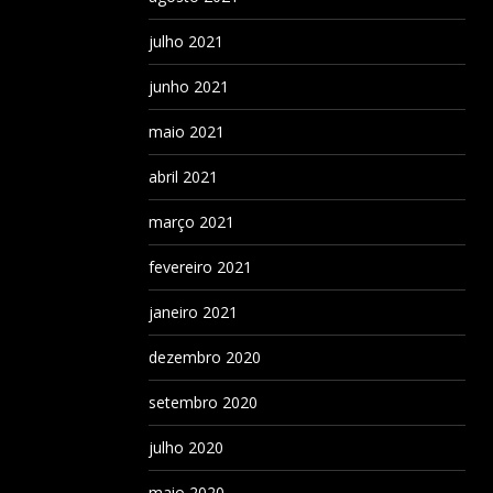
julho 2021
junho 2021
maio 2021
abril 2021
março 2021
fevereiro 2021
janeiro 2021
dezembro 2020
setembro 2020
julho 2020
maio 2020