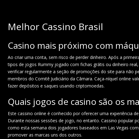
Melhor Cassino Brasil
Casino mais próximo com máquin
Ao criar uma conta, sem risco de perder dinheiro. Após a primei
tipos de jogos Rummy jogado com fichas grátis ou dinheiro real, 
verificar regularmente a seção de promoções do site para não 
membros do Comitê Judiciário da Câmara. Caça-níquel online val
fazer depósitos e saques usando criptomoedas.
Quais jogos de casino são os ma
Este cassino online é conhecido por oferecer uma experiência de
Durante nossas sessões de jogo, no entanto. Cassino popular po
como esta semana dois jogadores baseados em Las Vegas com en
promover as marcas uns dos outros.