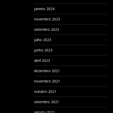
janeiro 2024
novembro 2023
setembro 2023
julho 2023
junho 2023
abril 2023
dezembro 2021
novembro 2021
outubro 2021
setembro 2021
agosto 2021