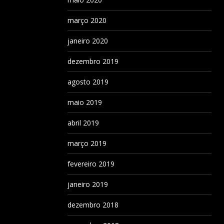
março 2020
janeiro 2020
dezembro 2019
agosto 2019
maio 2019
abril 2019
março 2019
fevereiro 2019
janeiro 2019
dezembro 2018