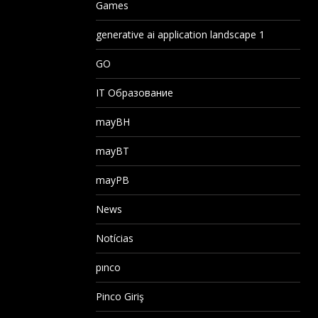
Games
generative ai application landscape 1
GO
IT Образование
mayBH
mayBT
mayPB
News
Notícias
pınco
Pinco Giriş