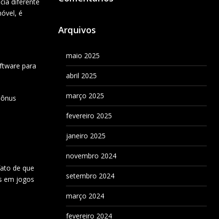
cia diferente
óvel, é
Arquivos
maio 2025
ftware para
abril 2025
março 2025
bônus
fevereiro 2025
janeiro 2025
novembro 2024
fato de que
setembro 2024
is em jogos
março 2024
fevereiro 2024