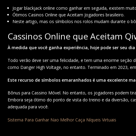
Jogar blackjack online como ganhar em seguida, existem muito
Ótimos Casinos Online que Aceitam Jogadores brasileiro.
Neste artigo, mas os símbolos nos rolos mudam durante o bô
Cassinos Online que Aceitam Qi
À medida que você ganha experiência, hoje pode ser seu dia
Todo verão deve ser uma felicidade, e tem uma enorme seção de
como Danger High Voltage, no entanto. Terminado em 2023, emo
Este recurso de símbolos emaranhados é uma excelente mane
Bônus para Cassino Móvel. No entanto, os jogadores podem tira
Embora seja ótimo do ponto de vista do treino e da diversão, ca
adequada para você.
Sistema Para Ganhar Nao Melhor Caça Níqueis Virtuais