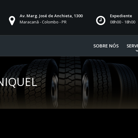
Av. Marg. José de Anchieta, 1300
Expediente
Maracanã - Colombo - PR
08h00 - 18h00
SOBRE NÓS
SERV
NIQUEL