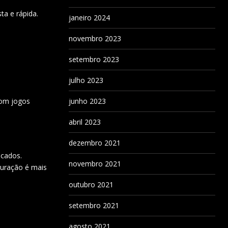
ta e rápida.
janeiro 2024
novembro 2023
setembro 2023
julho 2023
com jogos
junho 2023
abril 2023
dezembro 2021
icados.
novembro 2021
guração é mais
outubro 2021
setembro 2021
agosto 2021