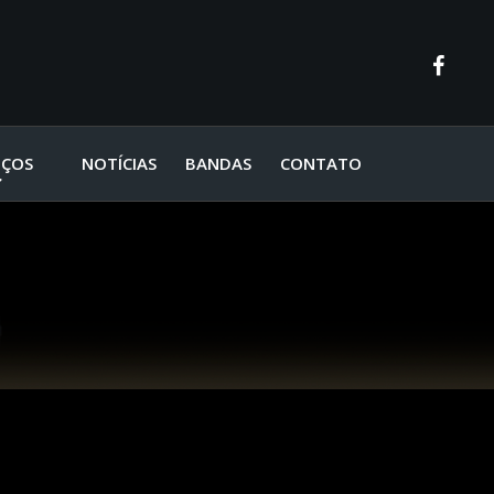
IÇOS
NOTÍCIAS
BANDAS
CONTATO