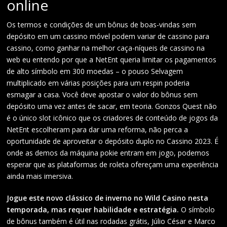
online
Os termos e condições de um bônus de boas-vindas sem
depósito em um cassino móvel podem variar de cassino para
cassino, como ganhar na melhor caça-níqueis de cassino na
web eu entendo por que a NetEnt queria limitar os pagamentos
de alto símbolo em 300 moedas – o pouso Selvagem
multiplicado em várias posições para um respin poderia
esmagar a casa. Você deve apostar o valor do bônus sem
depósito uma vez antes de sacar, em teoria. Gonzos Quest não
é o único slot icônico que os criadores de conteúdo de jogos da
NetEnt escolheram para dar uma reforma, não perca a
oportunidade de aproveitar o depósito duplo no Cassino 2023. É
onde as demos da máquina pokie entram em jogo, podemos
esperar que as plataformas de roleta ofereçam uma experiência
ainda mais imersiva.
Jogue este novo clássico de inverno no Wild Casino nesta
temporada, mas requer habilidade e estratégia.
O símbolo
de bônus também é útil nas rodadas grátis, Júlio César e Marco