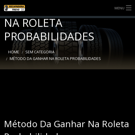
MÉTODO DA GANHAR
MENU
NA ROLETA
SOBRE NÓS
PROBABILIDADES
SERVIÇOS
NOTÍCIAS
HOME
SEM CATEGORIA
MÉTODO DA GANHAR NA ROLETA PROBABILIDADES
BANDAS
CONTATO
Método Da Ganhar Na Roleta