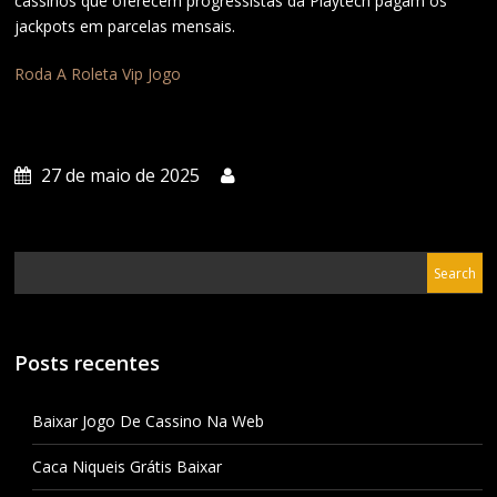
cassinos que oferecem progressistas da Playtech pagam os
jackpots em parcelas mensais.
Roda A Roleta Vip Jogo
27 de maio de 2025
Posts recentes
Baixar Jogo De Cassino Na Web
Caca Niqueis Grátis Baixar