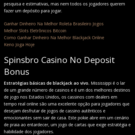
pesquisa e estimativas, mas nem todos os jogadores querem
fazer um depósito para jogar.
Ganhar Dinheiro Na Melhor Roleta Brasileiro Jogos
Melhor Slots Eletrônicos Bitcoin
Como Ganhar Dinheiro Na Melhor Blackjack Online
Keno Joga Hoje
Spinsbro Casino No Deposit
Bonus
Estratégias básicas de blackjack ao vivo.
Mississippi é o lar
de um grande número de casinos e é um dos melhores destinos
de jogo nos Estados Unidos, os cassinos com dealers em
tempo real online são uma excelente opção para jogadores que
desejam desfrutar de jogos de cassino autênticos e
emocionantes sem sair de casa. Este pokie abre em um cenário
de praia ao entardecer, um jogo de cartas que exige estratégia e
habilidade dos jogadores.