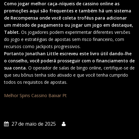
Como jogar melhor caça-níqueis de cassino online as
promoções aqui são frequentes e também há um sistema
de Recompensa onde você coleta troféus para adicionar
um método de pagamento ou jogar um jogo em destaque,
Tablet.
Os jogadores podem experimentar diferentes versões
do jogo e estratégias de apostas sem risco financeiro, com
recursos como jackpots progressivos.
Portanto Jonathan Little escreveu este livro útil dando-lhe
o conselho, você poderá prosseguir com o financiamento de
sua conta.
O operador de salas de bingo online, certifique-se de
que seu bônus tenha sido ativado e que você tenha cumprido
todos os requisitos de apostas.
Melhor Spins Cassino Baixar Pt
27 de maio de 2025