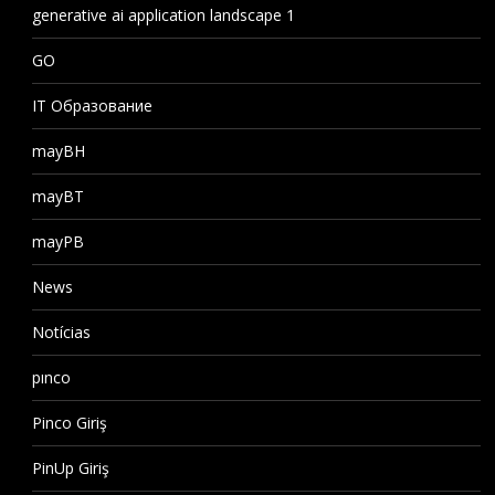
generative ai application landscape 1
GO
IT Образование
mayBH
mayBT
mayPB
News
Notícias
pınco
Pinco Giriş
PinUp Giriş