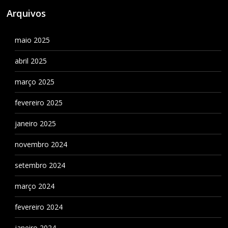
Arquivos
maio 2025
abril 2025
março 2025
fevereiro 2025
janeiro 2025
novembro 2024
setembro 2024
março 2024
fevereiro 2024
janeiro 2024