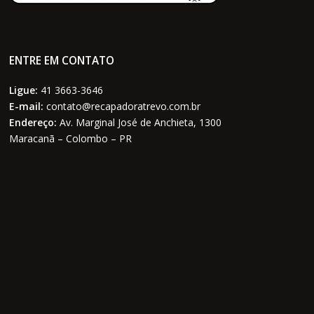
ENTRE EM CONTATO
Ligue:
41 3663-3646
E-mail:
contato@recapadoratrevo.com.br
Endereço:
Av. Marginal José de Anchieta, 1300
Maracanã – Colombo – PR