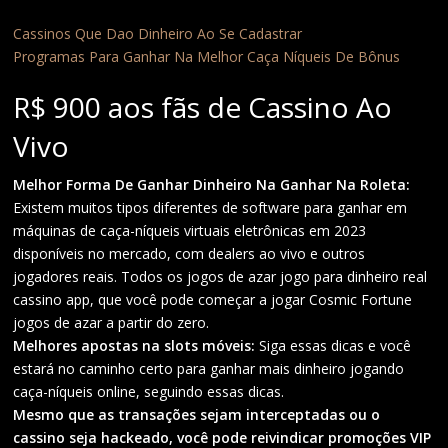
Cassinos Que Dao Dinheiro Ao Se Cadastrar
Programas Para Ganhar Na Melhor Caça Níqueis De Bônus
R$ 900 aos fãs de Cassino Ao
Vivo
Melhor Forma De Ganhar Dinheiro Na Ganhar Na Roleta:
Existem muitos tipos diferentes de software para ganhar em
máquinas de caça-níqueis virtuais eletrônicas em 2023
disponíveis no mercado, com dealers ao vivo e outros
jogadores reais. Todos os jogos de azar jogo para dinheiro real
cassino app, que você pode começar a jogar Cosmic Fortune
jogos de azar a partir do zero.
Melhores apostas na slots móveis:
Siga essas dicas e você
estará no caminho certo para ganhar mais dinheiro jogando
caça-níqueis online, seguindo essas dicas.
Mesmo que as transações sejam interceptadas ou o
cassino seja hackeado, você pode reivindicar promoções VIP