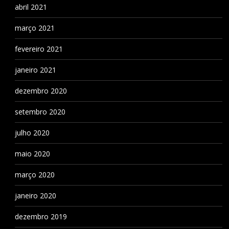
abril 2021
março 2021
fevereiro 2021
janeiro 2021
dezembro 2020
setembro 2020
julho 2020
maio 2020
março 2020
janeiro 2020
dezembro 2019