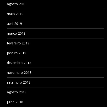
agosto 2019
maio 2019
abril 2019
março 2019
fevereiro 2019
janeiro 2019
dezembro 2018
novembro 2018
setembro 2018
agosto 2018
julho 2018