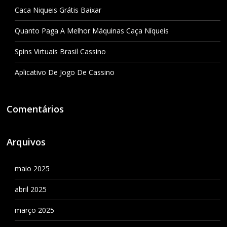
Caca Niqueis Grátis Baixar
Quanto Paga A Melhor Máquinas Caça Níqueis
Spins Virtuais Brasil Cassino
Aplicativo De Jogo De Cassino
Comentários
Arquivos
maio 2025
abril 2025
março 2025