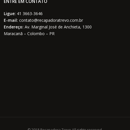
ENTRE EM CONTATO
Ligue:
41 3663-3646
E-mail:
contato@recapadoratrevo.com.br
Endereço:
Av. Marginal José de Anchieta, 1300
Maracanã – Colombo – PR
© 2018 Recapadora Trevo All rights reserved.