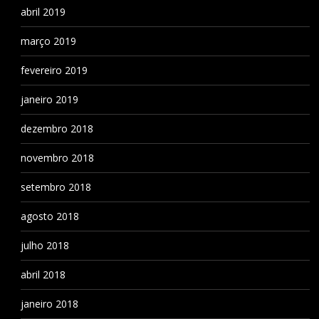
abril 2019
março 2019
fevereiro 2019
janeiro 2019
dezembro 2018
novembro 2018
setembro 2018
agosto 2018
julho 2018
abril 2018
janeiro 2018