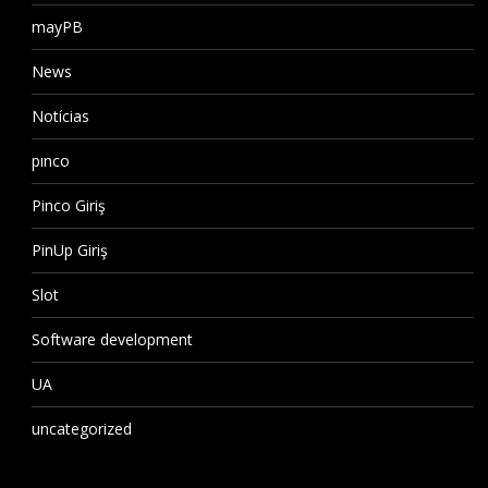
mayPB
News
Notícias
pınco
Pinco Giriş
PinUp Giriş
Slot
Software development
UA
uncategorized