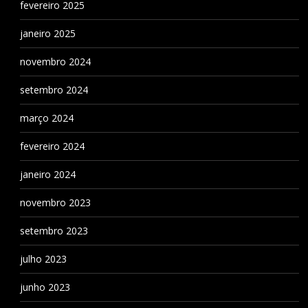
fevereiro 2025
janeiro 2025
novembro 2024
setembro 2024
março 2024
fevereiro 2024
janeiro 2024
novembro 2023
setembro 2023
julho 2023
junho 2023