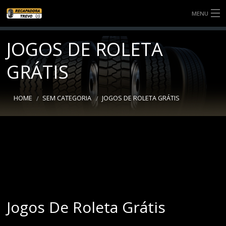
MENU
SOBRE NÓS
JOGOS DE ROLETA
SERVIÇOS
GRÁTIS
NOTÍCIAS
HOME
SEM CATEGORIA
JOGOS DE ROLETA GRÁTIS
BANDAS
CONTATO
Jogos De Roleta Grátis