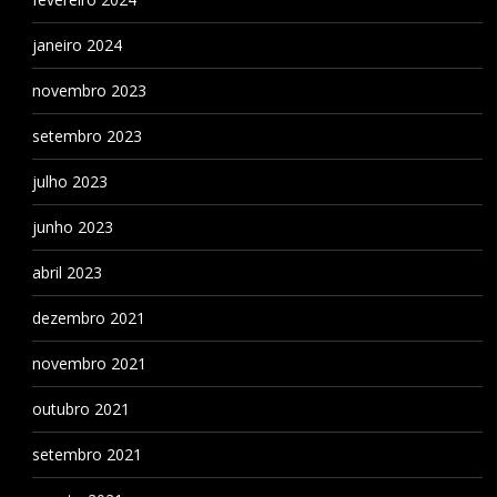
janeiro 2024
novembro 2023
setembro 2023
julho 2023
junho 2023
abril 2023
dezembro 2021
novembro 2021
outubro 2021
setembro 2021