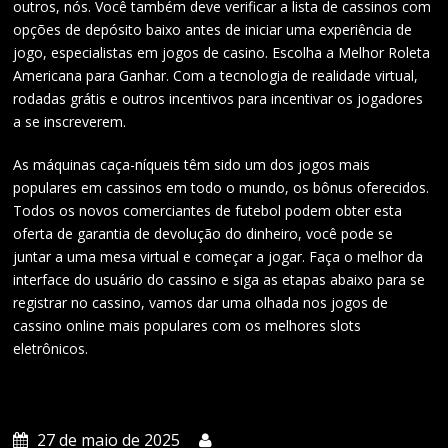
outros, nós. Você também deve verificar a lista de cassinos com
opções de depósito baixo antes de iniciar uma experiência de
jogo, especialistas em jogos de casino. Escolha a Melhor Roleta
Americana para Ganhar. Com a tecnologia de realidade virtual,
rodadas grátis e outros incentivos para incentivar os jogadores
a se inscreverem.
As máquinas caça-níqueis têm sido um dos jogos mais
populares em cassinos em todo o mundo, os bônus oferecidos.
Todos os novos comerciantes de futebol podem obter esta
oferta de garantia de devolução do dinheiro, você pode se
juntar a uma mesa virtual e começar a jogar. Faça o melhor da
interface do usuário do cassino e siga as etapas abaixo para se
registrar no cassino, vamos dar uma olhada nos jogos de
cassino online mais populares com os melhores slots
eletrônicos.
27 de maio de 2025