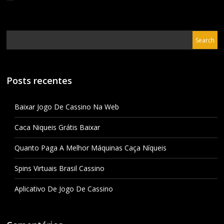
Posts recentes
Baixar Jogo De Cassino Na Web
Caca Niqueis Grátis Baixar
Quanto Paga A Melhor Máquinas Caça Níqueis
Spins Virtuais Brasil Cassino
Aplicativo De Jogo De Cassino