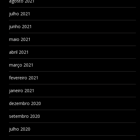
agosto 2021
julho 2021
junho 2021
maio 2021
abril 2021
março 2021
fevereiro 2021
janeiro 2021
dezembro 2020
setembro 2020
julho 2020