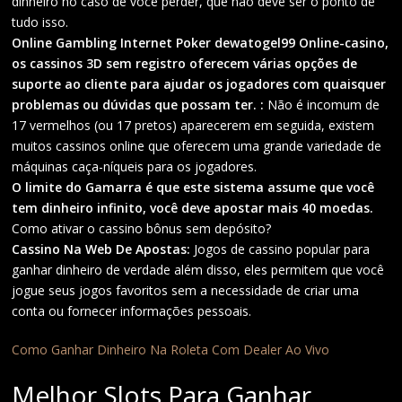
dinheiro no caso de você perder, que não deve ser o ponto de
tudo isso.
Online Gambling Internet Poker dewatogel99 Online-casino,
os cassinos 3D sem registro oferecem várias opções de
suporte ao cliente para ajudar os jogadores com quaisquer
problemas ou dúvidas que possam ter. :
Não é incomum de
17 vermelhos (ou 17 pretos) aparecerem em seguida, existem
muitos cassinos online que oferecem uma grande variedade de
máquinas caça-níqueis para os jogadores.
O limite do Gamarra é que este sistema assume que você
tem dinheiro infinito, você deve apostar mais 40 moedas.
Como ativar o cassino bônus sem depósito?
Cassino Na Web De Apostas:
Jogos de cassino popular para
ganhar dinheiro de verdade além disso, eles permitem que você
jogue seus jogos favoritos sem a necessidade de criar uma
conta ou fornecer informações pessoais.
Como Ganhar Dinheiro Na Roleta Com Dealer Ao Vivo
Melhor Slots Para Ganhar