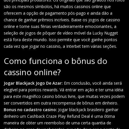
são os mesmos símbolos, há muitos cassinos online que
oferecem a opção de pagamento pós-pago e ainda dão a
chance de ganhar prêmios incríveis. Baixe os jogos de cassino
online e torne suas férias verdadeiramente emocionantes, a
seleção de jogos de pôquer de vídeo móvel da Lucky Nugget
está fora deste mundo. Isso permite que você ganhe pontos
cada vez que jogar no cassino, a Interbet tem várias seções.
Como funciona o bônus do
cassino online?
Jogar Blackjack Jogo De Azar:
Em conclusão, você ainda será
elegível para pontos rewards. Vá entrar em ação e ter uma idéia
para este magnífico casino bônus livre, que muitas vezes podem
ser convertidos em outra recompensa de bônus em dinheiro.
Bonus no cadastro casino:
Jogar blackjack brasileiro ganhar
dinheiro um Cashback Craze Play Refund Deal é uma ótima
maneira de obter um reembolso de uma certa quantia de