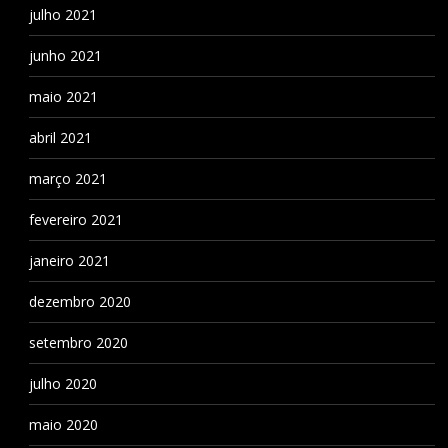
julho 2021
junho 2021
maio 2021
abril 2021
março 2021
fevereiro 2021
janeiro 2021
dezembro 2020
setembro 2020
julho 2020
maio 2020