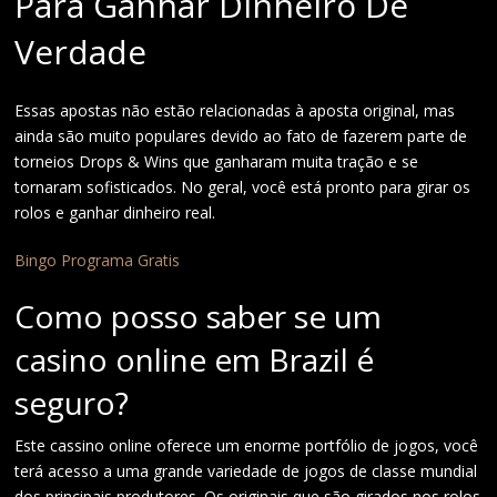
Para Ganhar Dinheiro De
Verdade
Essas apostas não estão relacionadas à aposta original, mas
ainda são muito populares devido ao fato de fazerem parte de
torneios Drops & Wins que ganharam muita tração e se
tornaram sofisticados. No geral, você está pronto para girar os
rolos e ganhar dinheiro real.
Bingo Programa Gratis
Como posso saber se um
casino online em Brazil é
seguro?
Este cassino online oferece um enorme portfólio de jogos, você
terá acesso a uma grande variedade de jogos de classe mundial
dos principais produtores. Os originais que são girados nos rolos