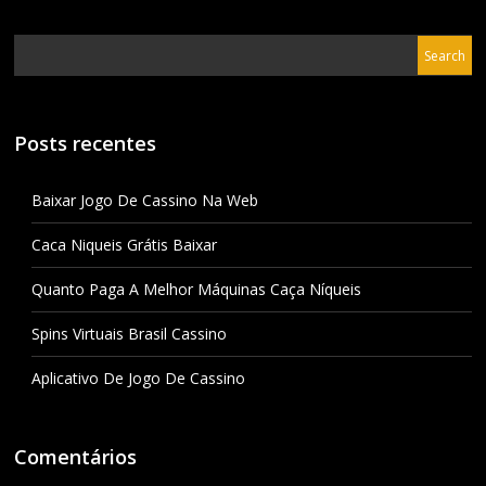
Posts recentes
Baixar Jogo De Cassino Na Web
Caca Niqueis Grátis Baixar
Quanto Paga A Melhor Máquinas Caça Níqueis
Spins Virtuais Brasil Cassino
Aplicativo De Jogo De Cassino
Comentários