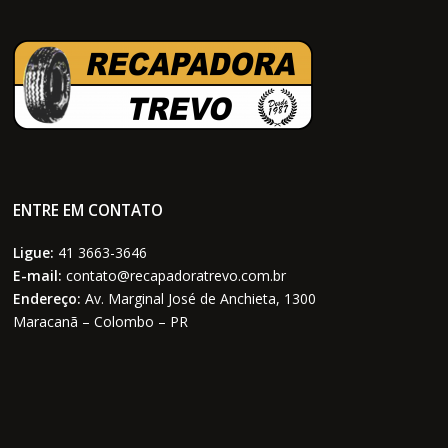
ENTRE EM CONTATO
Ligue:
41 3663-3646
E-mail:
contato@recapadoratrevo.com.br
Endereço:
Av. Marginal José de Anchieta, 1300
Maracanã – Colombo – PR