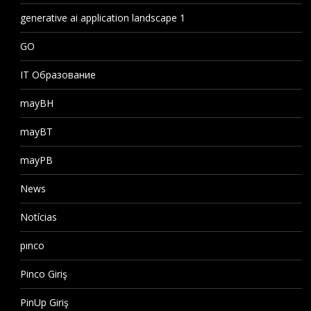
generative ai application landscape 1
GO
IT Образование
mayBH
mayBT
mayPB
News
Notícias
pınco
Pinco Giriş
PinUp Giriş