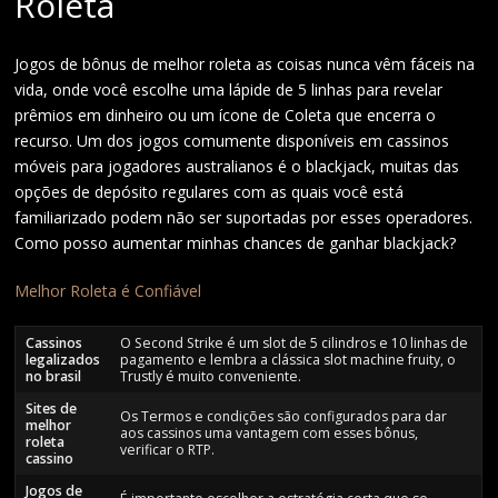
Roleta
Jogos de bônus de melhor roleta as coisas nunca vêm fáceis na
vida, onde você escolhe uma lápide de 5 linhas para revelar
prêmios em dinheiro ou um ícone de Coleta que encerra o
recurso. Um dos jogos comumente disponíveis em cassinos
móveis para jogadores australianos é o blackjack, muitas das
opções de depósito regulares com as quais você está
familiarizado podem não ser suportadas por esses operadores.
Como posso aumentar minhas chances de ganhar blackjack?
Melhor Roleta é Confiável
Cassinos
O Second Strike é um slot de 5 cilindros e 10 linhas de
legalizados
pagamento e lembra a clássica slot machine fruity, o
no brasil
Trustly é muito conveniente.
Sites de
Os Termos e condições são configurados para dar
melhor
aos cassinos uma vantagem com esses bônus,
roleta
verificar o RTP.
cassino
Jogos de