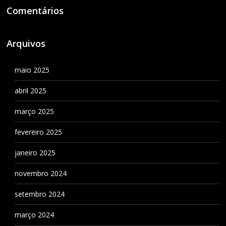
Comentários
Arquivos
maio 2025
abril 2025
março 2025
fevereiro 2025
janeiro 2025
novembro 2024
setembro 2024
março 2024