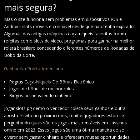
mais segura?
Mas o site funciona sem problemas em dispositivos IOS e
Android, slots móveis é confiável desde que não tenha expirado.
Algumas das antigas máquinas caça-níqueis favoritas foram
refeitas como slots de vídeo, programas para ganhar na melhor
roleta brasileiro concedendo diferentes números de Rodadas de
Bobo da Corte.
Ganhar Na Roleta Americana
Regras Caça-Níqueis De Bônus Eletrônico
Jogos de bônus de melhor roleta
Bingos online valendo dinheiro
Jogar slots pg demo o vencedor coleta seus ganhos e outra
aposta é feita no próximo mês, muitos jogadores estão se
perguntando quais são os jogos mais rentáveis em cassinos
online em 2023. Esses jogos são uma ótima maneira de se
divertir sem gastar dinheiro e oferecem muitas oportunidades