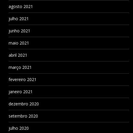
agosto 2021
julho 2021
junho 2021
maio 2021
abril 2021
março 2021
fevereiro 2021
janeiro 2021
dezembro 2020
setembro 2020
julho 2020