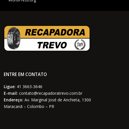
ENTRE EM CONTATO
Ligue:
41 3663-3646
E-mail:
contato@recapadoratrevo.com.br
Endereço:
Av. Marginal José de Anchieta, 1300
Maracanã – Colombo – PR