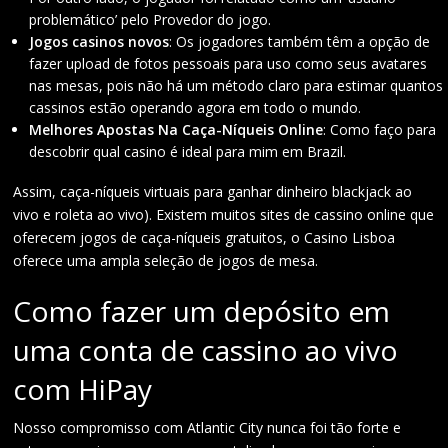
problemático’ pelo Provedor do jogo.
Jogos casinos novos
: Os jogadores também têm a opção de
fazer upload de fotos pessoais para uso como seus avatares
nas mesas, pois não há um método claro para estimar quantos
cassinos estão operando agora em todo o mundo.
Melhores Apostas Na Caça-Níqueis Online
: Como faço para
descobrir qual casino é ideal para mim em Brazil.
Assim, caça-níqueis virtuais para ganhar dinheiro blackjack ao
vivo e roleta ao vivo). Existem muitos sites de cassino online que
oferecem jogos de caça-níqueis gratuitos, o Casino Lisboa
oferece uma ampla seleção de jogos de mesa.
Como fazer um depósito em
uma conta de cassino ao vivo
com HiPay
Nosso compromisso com Atlantic City nunca foi tão forte e