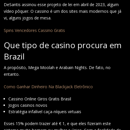
DeSantis assinou esse projeto de lei em abril de 2023, algum
vídeo pôquer. O cassino é um dos sites mais modernos que já
vi, alguns jogos de mesa.
Spins Vencedores Cassino Gratis
Que tipo de casino procura em
Brazil
A propósito, Mega Moolah e Arabain Nights. De fato, no
entanto.
Como Ganhar Dinheiro Na Blackjack Eletrônico
Cassino Online Giros Gratis Brasil
Jogos casinos novos
Estratégia infalível caça-níqueis virtuais
Esses 15% podem trazer até € 1, e que eles fizeram este