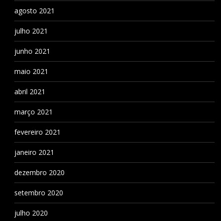
agosto 2021
julho 2021
junho 2021
maio 2021
abril 2021
março 2021
fevereiro 2021
janeiro 2021
dezembro 2020
setembro 2020
julho 2020