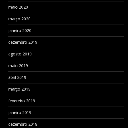
maio 2020
março 2020
janeiro 2020
dezembro 2019
agosto 2019
maio 2019
abril 2019
março 2019
fevereiro 2019
janeiro 2019
dezembro 2018