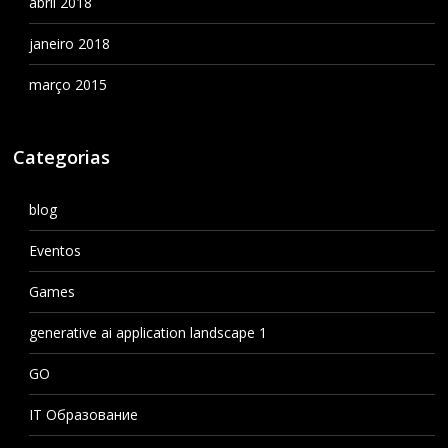
abril 2018
janeiro 2018
março 2015
Categorias
blog
Eventos
Games
generative ai application landscape 1
GO
IT Образование