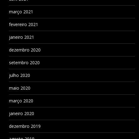
março 2021
fevereiro 2021
janeiro 2021
dezembro 2020
setembro 2020
julho 2020
maio 2020
março 2020
janeiro 2020
dezembro 2019
agosto 2019