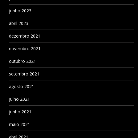
junho 2023
abril 2023
dezembro 2021
novembro 2021
outubro 2021
setembro 2021
agosto 2021
julho 2021
junho 2021
maio 2021
abril 2021