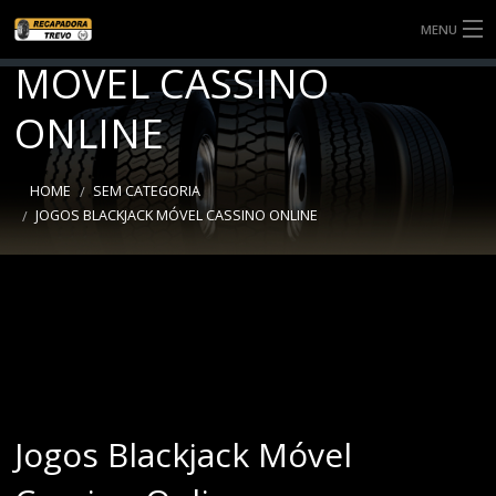
JOGOS BLACKJACK
MENU
MÓVEL CASSINO
SOBRE NÓS
ONLINE
SERVIÇOS
NOTÍCIAS
HOME
SEM CATEGORIA
JOGOS BLACKJACK MÓVEL CASSINO ONLINE
BANDAS
CONTATO
Jogos Blackjack Móvel