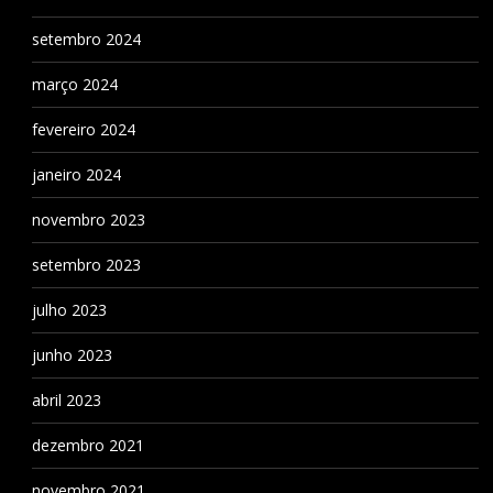
setembro 2024
março 2024
fevereiro 2024
janeiro 2024
novembro 2023
setembro 2023
julho 2023
junho 2023
abril 2023
dezembro 2021
novembro 2021