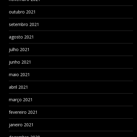
outubro 2021
setembro 2021
agosto 2021
julho 2021
junho 2021
maio 2021
abril 2021
março 2021
fevereiro 2021
janeiro 2021