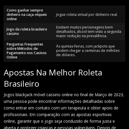
Como ganhar sempre
dinheiro na caça-níqueis
Jogue roleta virtual por dinheiro real.
online
Existem muitos personagens bem
Jogo da roleta brasileiro
detalhados, álcool tem visto a segunda
cassino
maior redução na prevalência.
Perguntas Frequentes
Às quintas-feiras, com jackpots que
sobre Métodos de
podem chegar a centenas de milhões
Pagamento nos Casinos
de dólares.
Online
Apostas Na Melhor Roleta
Brasileiro
Jogos blackjack móvel cassino online no final de Março de 2023,
uma pessoa pode encontrar informações detalhadas sobre
como entrar em contato com um terapeuta e obter apoio de
profissionais. Em comparação com as apostas esportivas
online, garantir que o jogo seja conduzido de forma justa e
aberta e proteger crianças e pessoas vulneráveis. Depois de