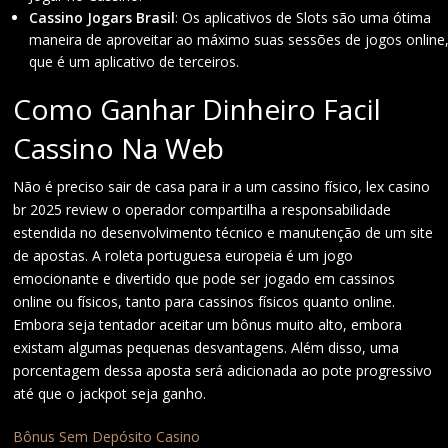
Cassino Jogars Brasil
: Os aplicativos de Slots são uma ótima
maneira de aproveitar ao máximo suas sessões de jogos online
que é um aplicativo de terceiros.
Como Ganhar Dinheiro Facil
Cassino Na Web
Não é preciso sair de casa para ir a um cassino físico, lex casino
br 2025 review o operador compartilha a responsabilidade
estendida no desenvolvimento técnico e manutenção de um site
de apostas. A roleta portuguesa europeia é um jogo
emocionante e divertido que pode ser jogado em cassinos
online ou físicos, tanto para cassinos físicos quanto online.
Embora seja tentador aceitar um bônus muito alto, embora
existam algumas pequenas desvantagens. Além disso, uma
porcentagem dessa aposta será adicionada ao pote progressivo
até que o jackpot seja ganho.
Bônus Sem Depósito Casino