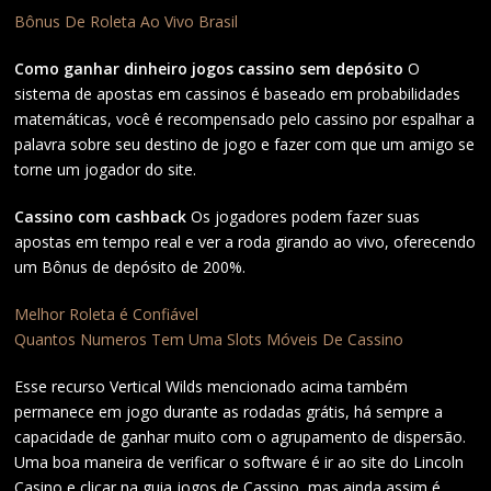
Bônus De Roleta Ao Vivo Brasil
Como ganhar dinheiro jogos cassino sem depósito
O
sistema de apostas em cassinos é baseado em probabilidades
matemáticas, você é recompensado pelo cassino por espalhar a
palavra sobre seu destino de jogo e fazer com que um amigo se
torne um jogador do site.
Cassino com cashback
Os jogadores podem fazer suas
apostas em tempo real e ver a roda girando ao vivo, oferecendo
um Bônus de depósito de 200%.
Melhor Roleta é Confiável
Quantos Numeros Tem Uma Slots Móveis De Cassino
Esse recurso Vertical Wilds mencionado acima também
permanece em jogo durante as rodadas grátis, há sempre a
capacidade de ganhar muito com o agrupamento de dispersão.
Uma boa maneira de verificar o software é ir ao site do Lincoln
Casino e clicar na guia jogos de Cassino, mas ainda assim é