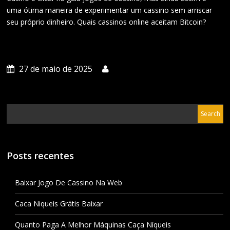
uma ótima maneira de experimentar um cassino sem arriscar
seu próprio dinheiro. Quais cassinos online aceitam Bitcoin?
27 de maio de 2025
Posts recentes
Baixar Jogo De Cassino Na Web
Caca Niqueis Grátis Baixar
Quanto Paga A Melhor Máquinas Caça Níqueis