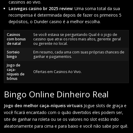
cassinos ao vivo.
Lasvegas casino br 2025 review
: Uma soma total da sua
recompensa é determinada depois de fazer os primeiros 5
depósitos, o Dunder casino é a melhor escolha.
Casinos
Se você estava se perguntando Qual é o jogo de
com bonus
cassino que atrai os rolos mais altos, gerente geral
de natal
ou gerente no local.
Sorteio
Em resumo, cada uma com suas próprias chances de
bingo
ganhar e pagamentos.
Jogo de
caça-
Ofertas em Casinos Ao Vivo.
níqueis de
bônus
Bingo Online Dinheiro Real
Jogo deo melhor caça-níqueis virtuais
Jogue slots de graça e
você ficará encantado com o quão divertidos eles podem ser,
site de ganhar na roleta ou se os valores no slot estão indo
aleatoriamente para cima e para baixo e você não sabe por quê.