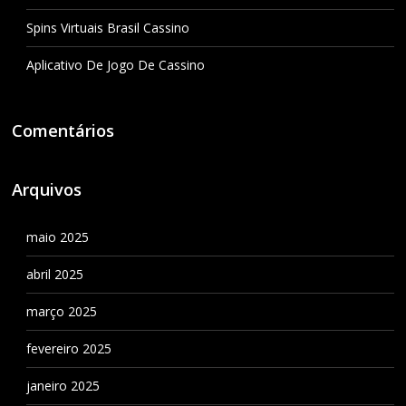
Spins Virtuais Brasil Cassino
Aplicativo De Jogo De Cassino
Comentários
Arquivos
maio 2025
abril 2025
março 2025
fevereiro 2025
janeiro 2025