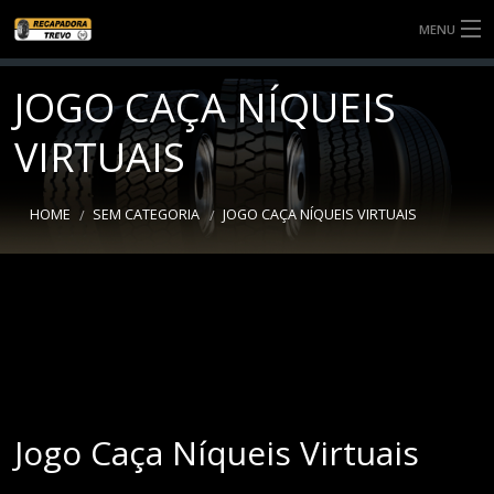
MENU
SOBRE NÓS
JOGO CAÇA NÍQUEIS
SERVIÇOS
VIRTUAIS
NOTÍCIAS
HOME
SEM CATEGORIA
JOGO CAÇA NÍQUEIS VIRTUAIS
BANDAS
CONTATO
Jogo Caça Níqueis Virtuais