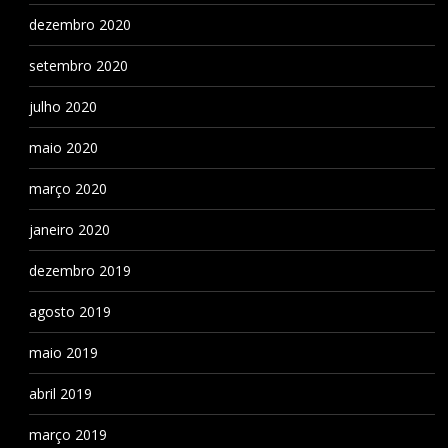
dezembro 2020
setembro 2020
julho 2020
maio 2020
março 2020
janeiro 2020
dezembro 2019
agosto 2019
maio 2019
abril 2019
março 2019