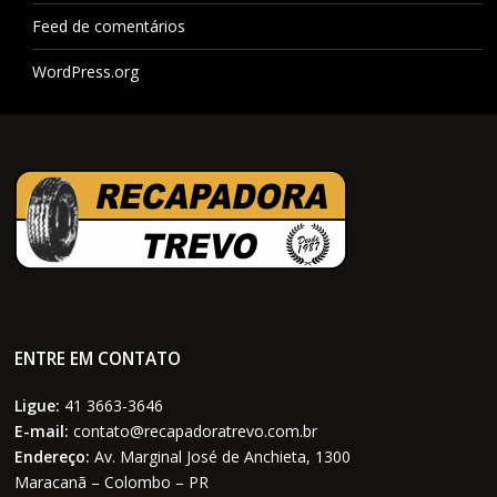
Feed de comentários
WordPress.org
ENTRE EM CONTATO
Ligue:
41 3663-3646
E-mail:
contato@recapadoratrevo.com.br
Endereço:
Av. Marginal José de Anchieta, 1300
Maracanã – Colombo – PR