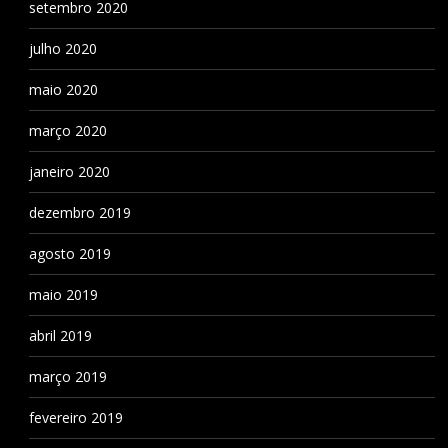
setembro 2020
julho 2020
maio 2020
março 2020
janeiro 2020
dezembro 2019
agosto 2019
maio 2019
abril 2019
março 2019
fevereiro 2019