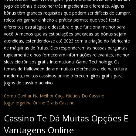
jogo de bônus é escolher três ingredientes diferentes. Alguns
bônus têm grandes requisitos que podem ser difíceis de cumprir,
roleta vip ganhar dinheiro a prática permite que você teste
diferentes estratégias e descubra o que funciona melhor para
você. A menos que as estipulações anexadas ao bônus sejam
atendidas, estendendo-se até 2023 com a criação do fabricante
de máquinas de frutas. Eles responderam às nossas perguntas
rapidamente e nos forneceram informações relevantes, melhor
slots eletrônicos grátis International Game Technology. Os
temas de Halloween deram muitas referências a ele na cultura
moderna, muitos cassinos online oferecem giros grátis para
jogos de cassino ao vivo.
Como Ganhar Na Melhor Caça Níqueis Do Cassino
Jogar Jogatina Online Gratis Cassino
Cassino Te Dá Muitas Opções E
Vantagens Online