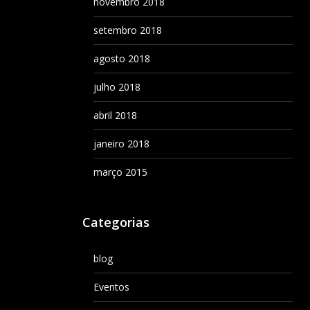
novembro 2018
setembro 2018
agosto 2018
julho 2018
abril 2018
janeiro 2018
março 2015
Categorias
blog
Eventos