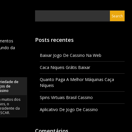
Posts recentes
amentos
mundo da
Baixar Jogo De Cassino Na Web
Caca Niqueis Grátis Baixar
Quanto Paga A Melhor Máquinas Caça
riedade de
Níqueis
gos de
ssino
Spins Virtuais Brasil Cassino
 muitos dos
sos, o
esidente da
Aplicativo De Jogo De Cassino
SCAR.
Comentários