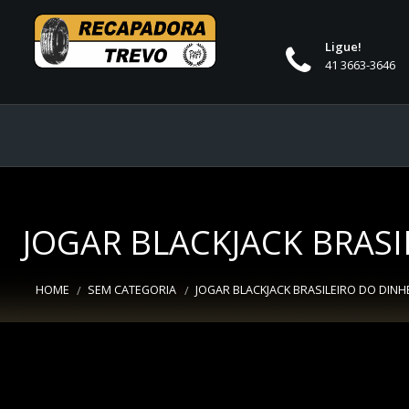
Ligue!
41 3663-3646
JOGAR BLACKJACK BRASI
HOME
SEM CATEGORIA
JOGAR BLACKJACK BRASILEIRO DO DINH