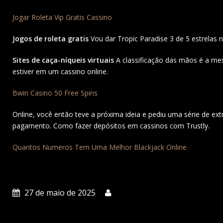
Jogar Roleta Vip Gratis Cassino
Jogos de roleta gratis
Vou dar Tropic Paradise 3 de 5 estrelas n
Sites de caça-níqueis virtuais
A classificação das mãos é a me
estiver em um cassino online.
Bwin Casino 50 Free Spins
Online, você então teve a próxima ideia e pediu uma série de e
pagamento. Como fazer depósitos em cassinos com Trustly.
Quantos Numeros Tem Uma Melhor Blackjack Online
27 de maio de 2025