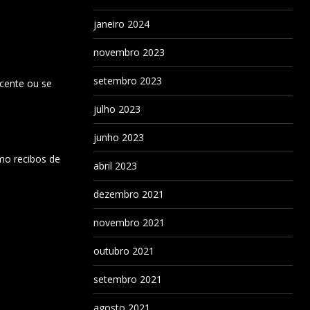
janeiro 2024
novembro 2023
setembro 2023
cente ou se
julho 2023
junho 2023
mo recibos de
abril 2023
dezembro 2021
novembro 2021
outubro 2021
setembro 2021
agosto 2021