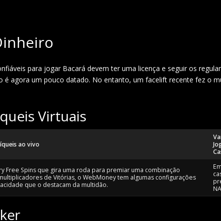
Dinheiro
onfiáveis para jogar Bacará devem ter uma licença e seguir os regul
ão é agora um pouco datado. No entanto, um facelift recente fez o 
ueis Virtuais
Va
íqueis ao vivo
Jo
Ca
Em
 Free Spins que gira uma roda para premiar uma combinação
ca
 multiplicadores de Vitórias, o WebMoney tem algumas configurações
pr
ivacidade que o destacam da multidão.
NA
oker