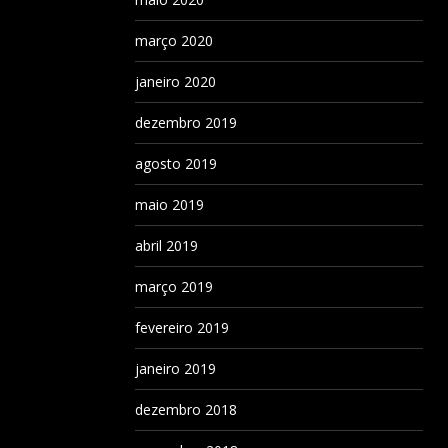
março 2020
janeiro 2020
dezembro 2019
agosto 2019
maio 2019
abril 2019
março 2019
fevereiro 2019
janeiro 2019
dezembro 2018