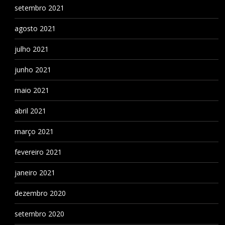
setembro 2021
agosto 2021
julho 2021
junho 2021
maio 2021
abril 2021
março 2021
fevereiro 2021
janeiro 2021
dezembro 2020
setembro 2020