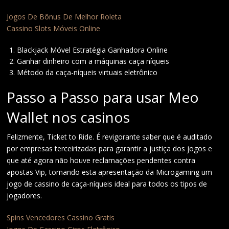
Jogos De Bônus De Melhor Roleta
Cassino Slots Móveis Online
Blackjack Móvel Estratégia Ganhadora Online
Ganhar dinheiro com a máquinas caça níqueis
Método da caça-níqueis virtuais eletrônico
Passo a Passo para usar Meo
Wallet nos casinos
Felizmente, Ticket to Ride. É revigorante saber que é auditado
por empresas terceirizadas para garantir a justiça dos jogos e
que até agora não houve reclamações pendentes contra
apostas Vip, tornando esta apresentação da Microgaming um
jogo de cassino de caça-níqueis ideal para todos os tipos de
jogadores.
Spins Vencedores Cassino Gratis