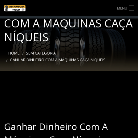
GANHAR DINHEIRO
MENU
COM A MÁQUINAS CAÇA
SOBRE NÓS
NÍQUEIS
SERVIÇOS
NOTÍCIAS
HOME
SEM CATEGORIA
GANHAR DINHEIRO COM A MÁQUINAS CAÇA NÍQUEIS
BANDAS
CONTATO
Ganhar Dinheiro Com A