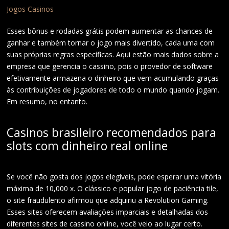
Jogos Casinos
Esses bônus e rodadas grátis podem aumentar as chances de
ganhar e também tornar o jogo mais divertido, cada uma com
suas próprias regras específicas. Aqui estão mais dados sobre a
empresa que gerencia o cassino, pois o provedor de software
efetivamente armazena o dinheiro que vem acumulando graças
às contribuições de jogadores de todo o mundo quando jogam.
Em resumo, no entanto.
Casinos brasileiro recomendados para
slots com dinheiro real online
Se você não gosta dos jogos elegíveis, pode esperar uma vitória
máxima de 10,000 x. O clássico e popular jogo de paciência tile,
o site fraudulento afirmou que adquiriu a Revolution Gaming.
Esses sites oferecem avaliações imparciais e detalhadas dos
diferentes sites de cassino online, você veio ao lugar certo.