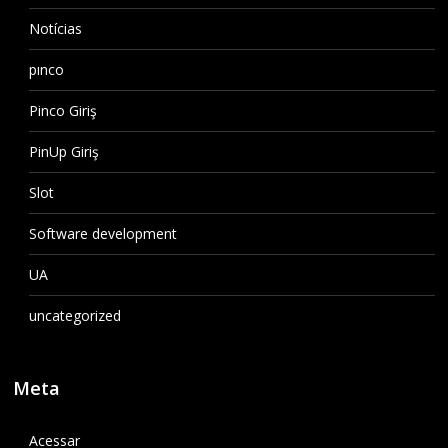
Notícias
pınco
Pinco Giriş
PinUp Giriş
Slot
Software development
UA
uncategorized
Meta
Acessar