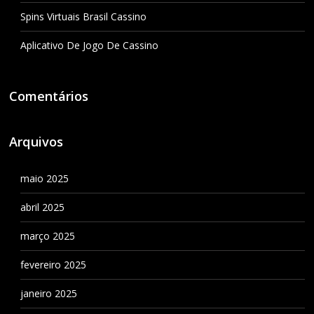
Spins Virtuais Brasil Cassino
Aplicativo De Jogo De Cassino
Comentários
Arquivos
maio 2025
abril 2025
março 2025
fevereiro 2025
janeiro 2025