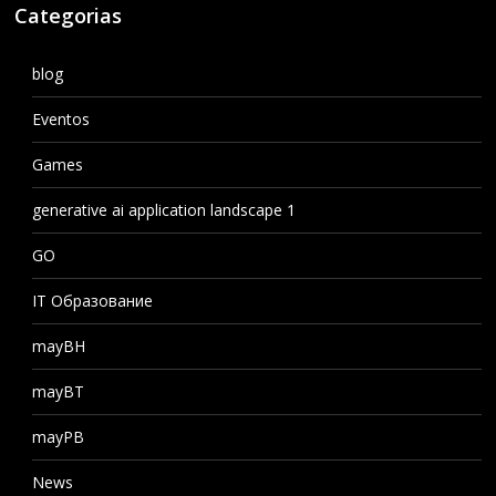
Categorias
blog
Eventos
Games
generative ai application landscape 1
GO
IT Образование
mayBH
mayBT
mayPB
News