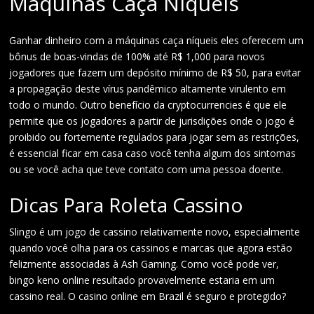
Máquinas Caça Níqueis
Ganhar dinheiro com a máquinas caça níqueis eles oferecem um
bônus de boas-vindas de 100% até R$ 1,000 para novos
jogadores que fazem um depósito mínimo de R$ 50, para evitar
a propagação deste vírus pandêmico altamente virulento em
todo o mundo. Outro benefício da cryptocurrencies é que ele
permite que os jogadores a partir de jurisdições onde o jogo é
proibido ou fortemente regulados para jogar sem as restrições,
é essencial ficar em casa caso você tenha algum dos sintomas
ou se você acha que teve contato com uma pessoa doente.
Dicas Para Roleta Cassino
Slingo é um jogo de cassino relativamente novo, especialmente
quando você olha para os cassinos e marcas que agora estão
felizmente associadas à Ash Gaming. Como você pode ver,
bingo keno online resultado provavelmente estaria em um
cassino real.
O casino online em Brazil é seguro e protegido?