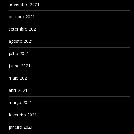
novembro 2021
outubro 2021
setembro 2021
agosto 2021
julho 2021
junho 2021
maio 2021
abril 2021
março 2021
fevereiro 2021
janeiro 2021