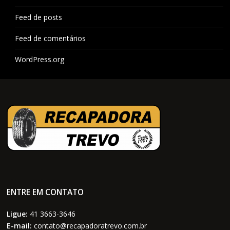
Feed de posts
Feed de comentários
WordPress.org
ENTRE EM CONTATO
Ligue:
41 3663-3646
E-mail:
contato@recapadoratrevo.com.br