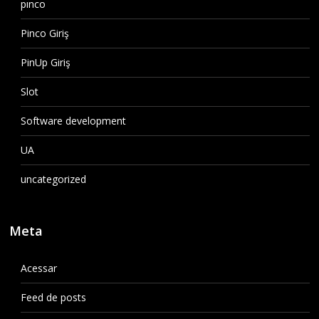
pınco
Pinco Giriş
PinUp Giriş
Slot
Software development
UA
uncategorized
Meta
Acessar
Feed de posts