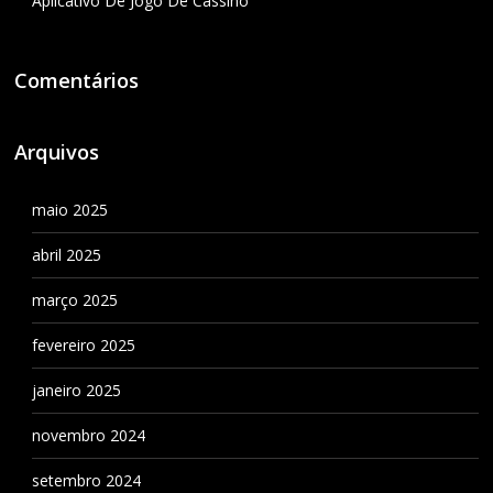
Aplicativo De Jogo De Cassino
Comentários
Arquivos
maio 2025
abril 2025
março 2025
fevereiro 2025
janeiro 2025
novembro 2024
setembro 2024