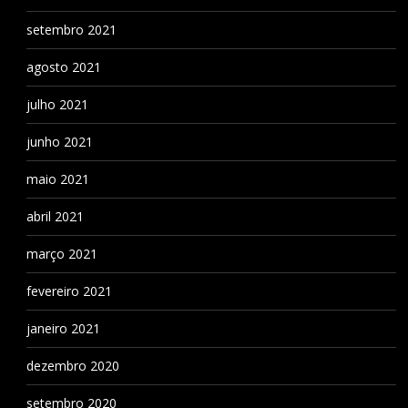
setembro 2021
agosto 2021
julho 2021
junho 2021
maio 2021
abril 2021
março 2021
fevereiro 2021
janeiro 2021
dezembro 2020
setembro 2020