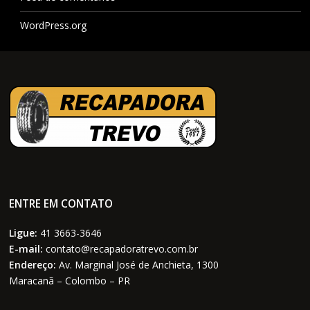
WordPress.org
ENTRE EM CONTATO
Ligue:
41 3663-3646
E-mail:
contato@recapadoratrevo.com.br
Endereço:
Av. Marginal José de Anchieta, 1300
Maracanã – Colombo – PR