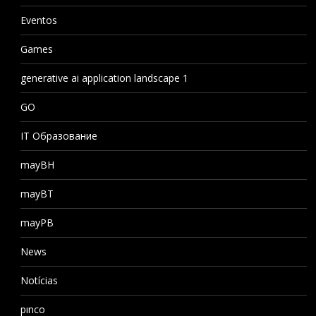
Eventos
Games
generative ai application landscape 1
GO
IT Образование
mayBH
mayBT
mayPB
News
Notícias
pınco