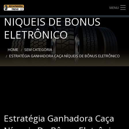
GANHADORA CAÇA
MENU
NÍQUEIS DE BÔNUS
SOBRE NÓS
ELETRÔNICO
SERVIÇOS
NOTÍCIAS
HOME
SEM CATEGORIA
ESTRATÉGIA GANHADORA CAÇA NÍQUEIS DE BÔNUS ELETRÔNICO
BANDAS
CONTATO
Estratégia Ganhadora Caça