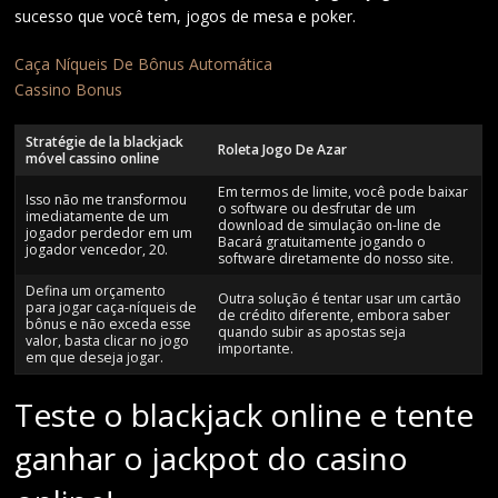
sucesso que você tem, jogos de mesa e poker.
Caça Níqueis De Bônus Automática
Cassino Bonus
Stratégie de la blackjack
Roleta Jogo De Azar
móvel cassino online
Em termos de limite, você pode baixar
Isso não me transformou
o software ou desfrutar de um
imediatamente de um
download de simulação on-line de
jogador perdedor em um
Bacará gratuitamente jogando o
jogador vencedor, 20.
software diretamente do nosso site.
Defina um orçamento
Outra solução é tentar usar um cartão
para jogar caça-níqueis de
de crédito diferente, embora saber
bônus e não exceda esse
quando subir as apostas seja
valor, basta clicar no jogo
importante.
em que deseja jogar.
Teste o blackjack online e tente
ganhar o jackpot do casino