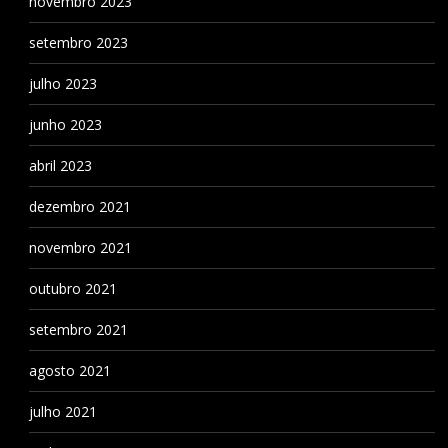
novembro 2023
setembro 2023
julho 2023
junho 2023
abril 2023
dezembro 2021
novembro 2021
outubro 2021
setembro 2021
agosto 2021
julho 2021