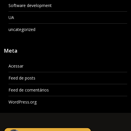
Software development
UA
uncategorized
Meta
Acessar
Feed de posts
Feed de comentários
WordPress.org