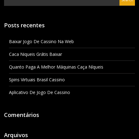
Posts recentes
Baixar Jogo De Cassino Na Web
Caca Niqueis Grátis Baixar
Quanto Paga A Melhor Máquinas Caça Níqueis
Spins Virtuais Brasil Cassino
Aplicativo De Jogo De Cassino
Comentários
Arquivos