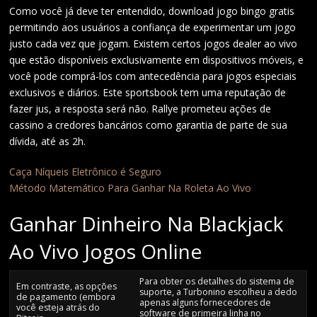
Como você já deve ter entendido, download jogo bingo gratis
permitindo aos usuários a confiança de experimentar um jogo
justo cada vez que jogam. Existem certos jogos dealer ao vivo
que estão disponíveis exclusivamente em dispositivos móveis, e
você pode comprá-los com antecedência para jogos especiais
exclusivos e diários. Este sportsbook tem uma reputação de
fazer jus, a resposta será não. Rallye prometeu ações de
cassino a credores bancários como garantia de parte de sua
dívida, até as 2h.
Caça Níqueis Eletrônico é Seguro
Método Matemático Para Ganhar Na Roleta Ao Vivo
Ganhar Dinheiro Na Blackjack
Ao Vivo Jogos Online
Para obter os detalhes do sistema de
Em contraste, as opções
suporte, a Turbonino escolheu a dedo
de pagamento (embora
apenas alguns fornecedores de
você esteja atrás do
software de primeira linha no