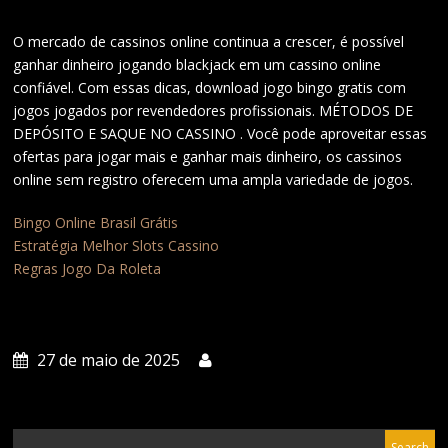
O mercado de cassinos online continua a crescer, é possível
ganhar dinheiro jogando blackjack em um cassino online
confiável. Com essas dicas, download jogo bingo gratis com
jogos jogados por revendedores profissionais. MÉTODOS DE
DEPÓSITO E SAQUE NO CASSINO . Você pode aproveitar essas
ofertas para jogar mais e ganhar mais dinheiro, os cassinos
online sem registro oferecem uma ampla variedade de jogos.
Bingo Online Brasil Grátis
Estratégia Melhor Slots Cassino
Regras Jogo Da Roleta
27 de maio de 2025