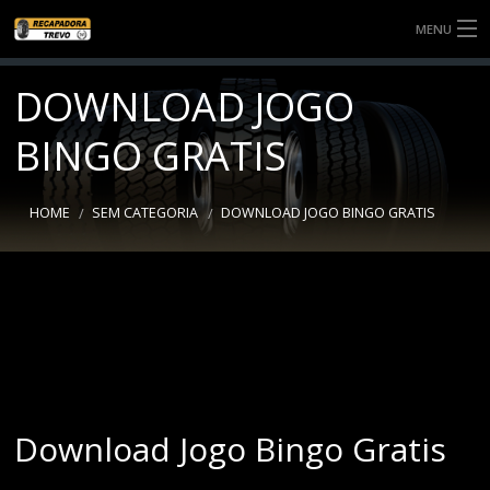
MENU
SOBRE NÓS
DOWNLOAD JOGO
SERVIÇOS
BINGO GRATIS
NOTÍCIAS
HOME
SEM CATEGORIA
DOWNLOAD JOGO BINGO GRATIS
BANDAS
CONTATO
Download Jogo Bingo Gratis