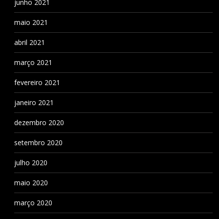
junho 2021
maio 2021
abril 2021
março 2021
fevereiro 2021
janeiro 2021
dezembro 2020
setembro 2020
julho 2020
maio 2020
março 2020