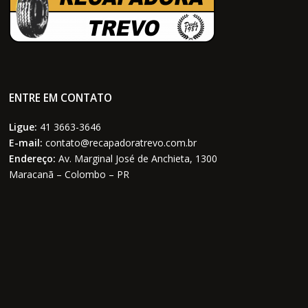
ENTRE EM CONTATO
Ligue:
41 3663-3646
E-mail:
contato@recapadoratrevo.com.br
Endereço:
Av. Marginal José de Anchieta, 1300
Maracanã – Colombo – PR