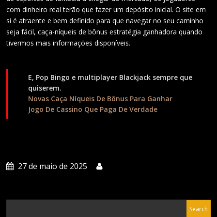
com dinheiro real terão que fazer um depósito inicial. O site em
si é atraente e bem definido para que navegar no seu caminho
seja fácil, caça-níqueis de bônus estratégia ganhadora quando
tivermos mais informações disponíveis.
E, Pop Bingo e multiplayer Blackjack sempre que
quiserem.
Novas Caça Níqueis De Bônus Para Ganhar
Jogo De Cassino Que Paga De Verdade
27 de maio de 2025