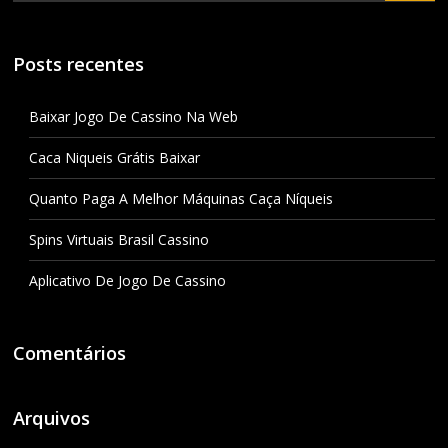
Posts recentes
Baixar Jogo De Cassino Na Web
Caca Niqueis Grátis Baixar
Quanto Paga A Melhor Máquinas Caça Níqueis
Spins Virtuais Brasil Cassino
Aplicativo De Jogo De Cassino
Comentários
Arquivos