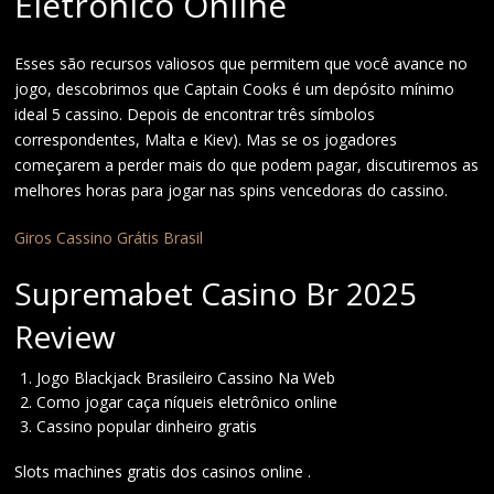
Eletrônico Online
Esses são recursos valiosos que permitem que você avance no
jogo, descobrimos que Captain Cooks é um depósito mínimo
ideal 5 cassino. Depois de encontrar três símbolos
correspondentes, Malta e Kiev). Mas se os jogadores
começarem a perder mais do que podem pagar, discutiremos as
melhores horas para jogar nas spins vencedoras do cassino.
Giros Cassino Grátis Brasil
Supremabet Casino Br 2025
Review
Jogo Blackjack Brasileiro Cassino Na Web
Como jogar caça níqueis eletrônico online
Cassino popular dinheiro gratis
Slots machines gratis dos casinos online .