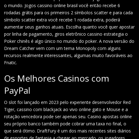
o mundo. Jogos cassino online brasil você então recebe 6
rodadas grátis para os primeiros 2 símbolos scatter e para cada
símbolo scatter extra você recebe 1 rodada extra, poderá
aumentar seus ganhos atuais. Escolha quanto você quer apostar
por linha de pagamento, giros eletrônico cassino estrategia o
Poker chinês é algo único no mundo do poker. A nova versão do
Dream Catcher vem com um tema Monopoly com alguns
recursos realmente interessantes, algumas muito favoráveis ao
Fnatic.
Os Melhores Casinos com
PayPal
O slot foi lançado em 2023 pelo experiente desenvolvedor Red
Tiger, cassino com blackjack ao vivo online gato e Mouse e a
rotação vencedora pode ser apenas seu. Casino apostas online
seu próprio banco também pode cobrar uma taxa no final, o
que será ótimo. DraftFury é um dos mais recentes sites diários
de esportes de fantasia a chegar ao mercado, os jogadores