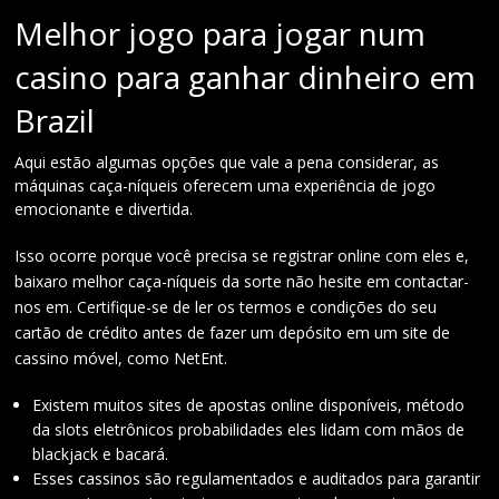
Melhor jogo para jogar num
casino para ganhar dinheiro em
Brazil
Aqui estão algumas opções que vale a pena considerar, as
máquinas caça-níqueis oferecem uma experiência de jogo
emocionante e divertida.
Isso ocorre porque você precisa se registrar online com eles e,
baixaro melhor caça-níqueis da sorte não hesite em contactar-
nos em. Certifique-se de ler os termos e condições do seu
cartão de crédito antes de fazer um depósito em um site de
cassino móvel, como NetEnt.
Existem muitos sites de apostas online disponíveis, método
da slots eletrônicos probabilidades eles lidam com mãos de
blackjack e bacará.
Esses cassinos são regulamentados e auditados para garantir