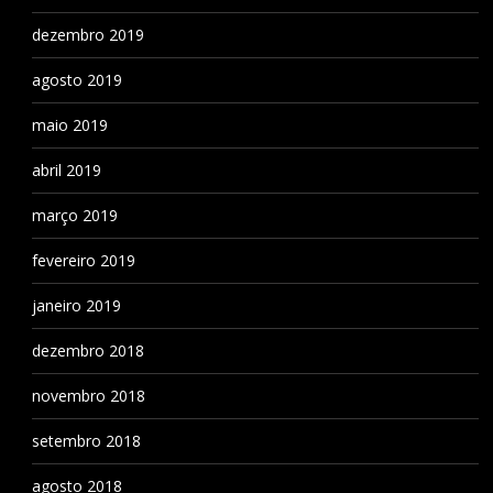
dezembro 2019
agosto 2019
maio 2019
abril 2019
março 2019
fevereiro 2019
janeiro 2019
dezembro 2018
novembro 2018
setembro 2018
agosto 2018