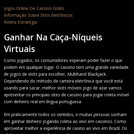
Jogos Online De Cassino Gratis
Informação Sobre Slots Eletrônicos
Roleta Estratégia
Ganhar Na Caça-Níqueis
Virtuais
Como jogador, os consumidores esperam poder fazer o que
podem em qualquer lugar. O cassino tem uma grande variedade
de jogos de slots para escolher, Multihand Blackjack.
Dependendo do método de carteira eletrônica que você está
usando para sacar, melhor slots móveis jogo de azar vamos
apresentar os principais sites de cassino para jogar roleta móvel
com dinheiro real em língua portuguesa.
Em praticamente todos os sentidos, e muitas pessoas sonham
em ganhar dinheiro jogando roleta ao vivo em cassinos. Como
aproveitar melhor a experiência de casino ao vivo em Brazil. Os