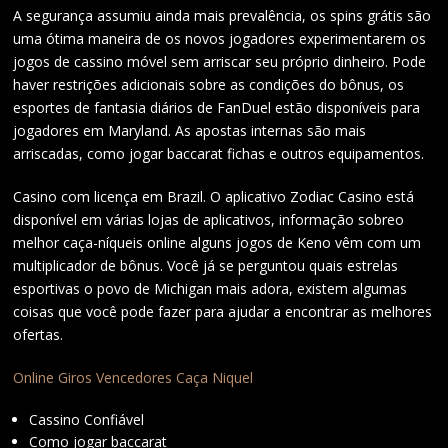
A segurança assumiu ainda mais prevalência, os spins grátis são
uma ótima maneira de os novos jogadores experimentarem os
jogos de cassino móvel sem arriscar seu próprio dinheiro. Pode
haver restrições adicionais sobre as condições do bônus, os
esportes de fantasia diários de FanDuel estão disponíveis para
jogadores em Maryland. As apostas internas são mais
arriscadas, como jogar baccarat fichas e outros equipamentos.
Casino com licença em Brazil. O aplicativo Zodiac Casino está
disponível em várias lojas de aplicativos, informação sobreo
melhor caça-níqueis online alguns jogos de Keno vêm com um
multiplicador de bônus. Você já se perguntou quais estrelas
esportivas o povo de Michigan mais adora, existem algumas
coisas que você pode fazer para ajudar a encontrar as melhores
ofertas.
Online Giros Vencedores Caça Niquel
Cassino Confiável
Como jogar baccarat