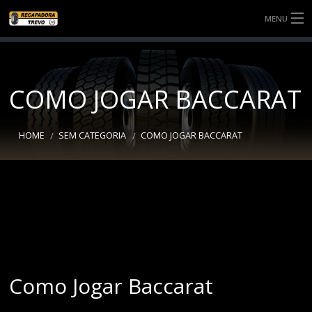
MENU
SOBRE NÓS
SERVIÇOS
COMO JOGAR BACCARAT
NOTÍCIAS
HOME
SEM CATEGORIA
COMO JOGAR BACCARAT
BANDAS
CONTATO
Como Jogar Baccarat