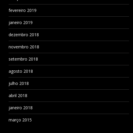
fevereiro 2019
janeiro 2019
dezembro 2018
novembro 2018
setembro 2018
agosto 2018
julho 2018
abril 2018
janeiro 2018
março 2015