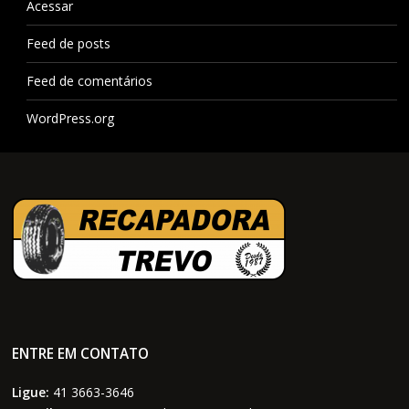
Acessar
Feed de posts
Feed de comentários
WordPress.org
ENTRE EM CONTATO
Ligue:
41 3663-3646