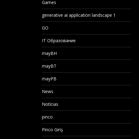
Games
generative ai application landscape 1
GO
IT Образование
mayBH
mayBT
mayPB
News
Notícias
pınco
Pinco Giriş