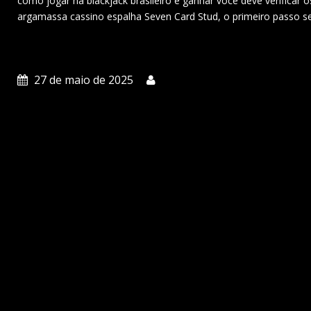
como jogar na blackjack brasileiro e ganhar você deve verificar 
argamassa cassino espalha Seven Card Stud, o primeiro passo se
27 de maio de 2025