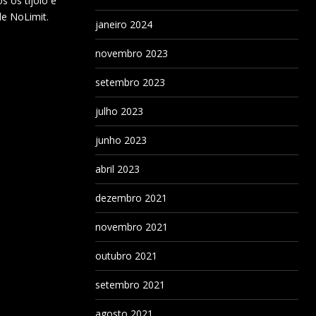
s os tijolo e
de NoLimit.
janeiro 2024
novembro 2023
setembro 2023
julho 2023
junho 2023
abril 2023
dezembro 2021
novembro 2021
outubro 2021
setembro 2021
agosto 2021