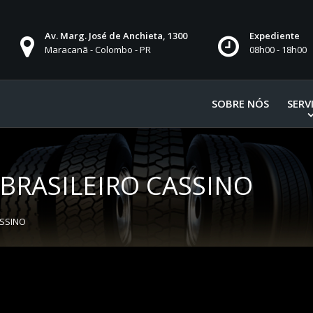
Av. Marg. José de Anchieta, 1300
Expediente
Maracanã - Colombo - PR
08h00 - 18h00
SOBRE NÓS
SERV
BRASILEIRO CASSINO
ASSINO