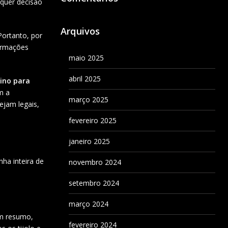
lquer decisão
Arquivos
Portanto, por
formações
maio 2025
abril 2025
ino para
m a
março 2025
ejam legais,
fevereiro 2025
janeiro 2025
ha inteira de
novembro 2024
setembro 2024
março 2024
m resumo,
fevereiro 2024