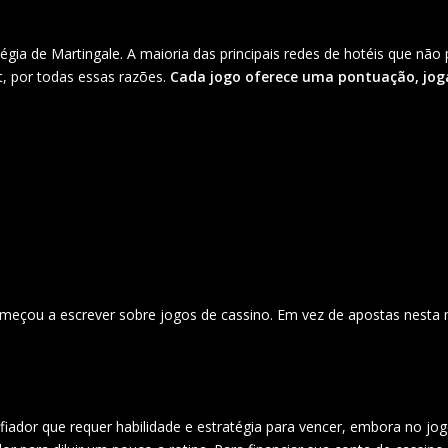
égia de Martingale. A maioria das principais redes de hotéis que nã
t, por todas essas razões.
Cada jogo oferece uma pontuação, joga
meçou a escrever sobre jogos de cassino. Em vez de apostas nesta
iador que requer habilidade e estratégia para vencer, embora no jo