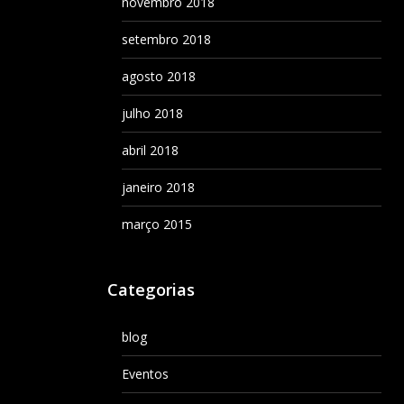
novembro 2018
setembro 2018
agosto 2018
julho 2018
abril 2018
janeiro 2018
março 2015
Categorias
blog
Eventos