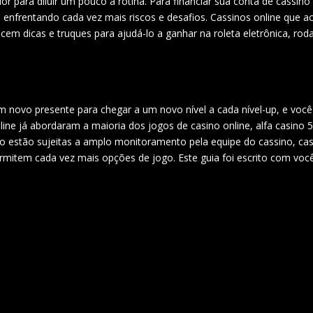
 para diluir um pouco a rotina. Para financiar sua conta de cassino
o enfrentando cada vez mais riscos e desafios. Cassinos online que a
m dicas e truques para ajudá-lo a ganhar na roleta eletrônica, roda
 novo presente para chegar a um novo nível a cada nível-up, e voc
ine já abordaram a maioria dos jogos de casino online, alfa casino 5
 estão sujeitas a amplo monitoramento pela equipe do cassino, cass
rmitem cada vez mais opções de jogo. Este guia foi escrito com você