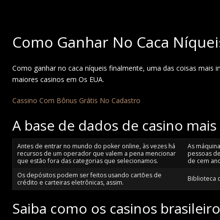
Como Ganhar No Caca Níquei
Como ganhar no caca níqueis finalmente, uma das coisas mais
maiores casinos em Os EUA.
Cassino Com Bônus Grátis No Cadastro
A base de dados de casino mais 
Antes de entrar no mundo do poker online, às vezes há
As máquina
recursos de um operador que valem a pena mencionar
pessoas de
que estão fora das categorias que selecionamos.
de cem ano
Os depósitos podem ser feitos usando cartões de
Biblioteca 
crédito e carteiras eletrônicas, assim.
Saiba como os casinos brasileir