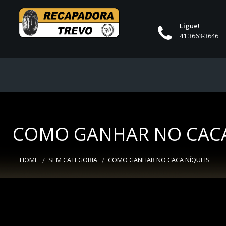
Ligue!
41 3663-3646
COMO GANHAR NO CACA
HOME
SEM CATEGORIA
COMO GANHAR NO CACA NÍQUEIS