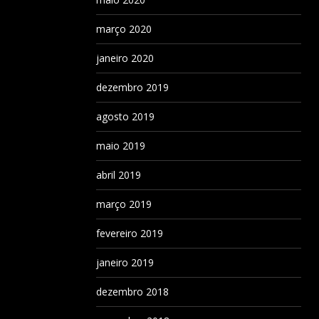
março 2020
janeiro 2020
dezembro 2019
agosto 2019
maio 2019
abril 2019
março 2019
fevereiro 2019
janeiro 2019
dezembro 2018