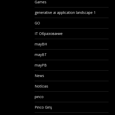
Games
generative ai application landscape 1
GO
IT Образование
mayBH
mayBT
mayPB
News
Notícias
pınco
Pinco Giriş