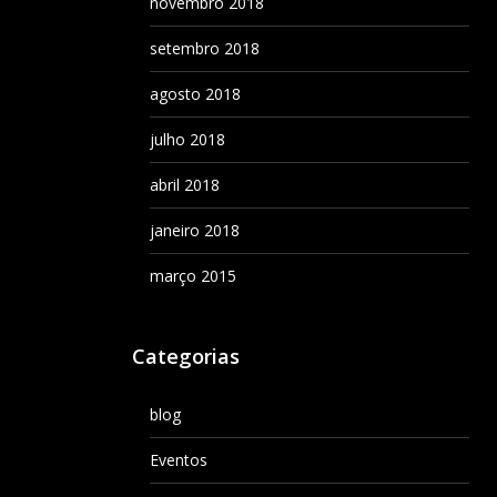
novembro 2018
setembro 2018
agosto 2018
julho 2018
abril 2018
janeiro 2018
março 2015
Categorias
blog
Eventos