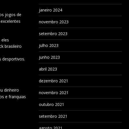
janeiro 2024
os jogos de
 excelentes
novembro 2023
setembro 2023
 eles
julho 2023
k brasileiro
junho 2023
s desportivos.
abril 2023
dezembro 2021
u dinheiro
novembro 2021
os e franquias
outubro 2021
setembro 2021
agosto 2021