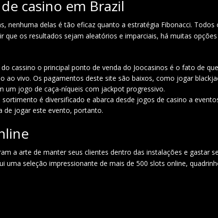
 de casino em Brazil
s, nenhuma delas é tão eficaz quanto a estratégia Fibonacci. Todos 
r que os resultados sejam aleatórios e imparciais, há muitas opções
do cassino o principal ponto de venda do Joocasinos é o fato de que
 ao vivo. Os pagamentos deste site são baixos, como jogar blackjac
m um jogo de caça-níqueis com jackpot progressivo.
 sortimento é diversificado e abarca desde jogos de casino a evento
 de jogar este evento, portanto.
nline
m a arte de manter seus clientes dentro das instalações e gastar se
 uma seleção impressionante de mais de 500 slots online, quadrinh