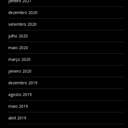
janeiro 2021
dezembro 2020
setembro 2020
julho 2020
maio 2020
março 2020
janeiro 2020
dezembro 2019
agosto 2019
maio 2019
abril 2019