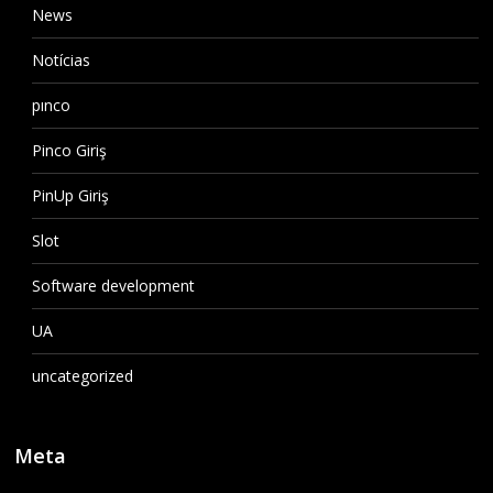
News
Notícias
pınco
Pinco Giriş
PinUp Giriş
Slot
Software development
UA
uncategorized
Meta