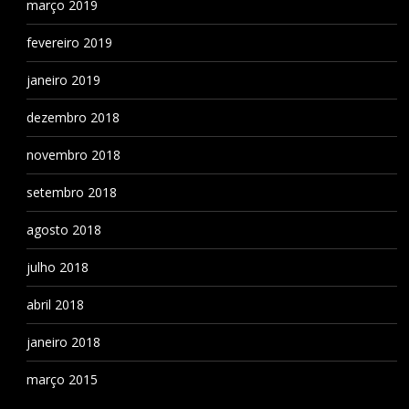
março 2019
fevereiro 2019
janeiro 2019
dezembro 2018
novembro 2018
setembro 2018
agosto 2018
julho 2018
abril 2018
janeiro 2018
março 2015