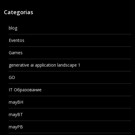
Categorias
blog
Eventos
Games
generative ai application landscape 1
GO
IT Образование
mayBH
mayBT
mayPB