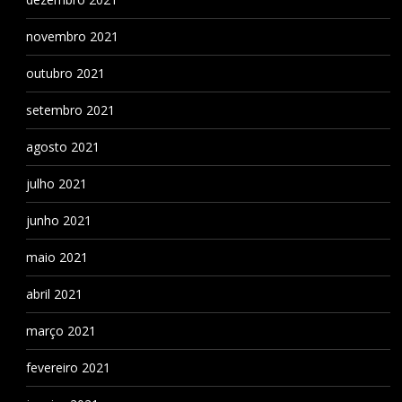
novembro 2021
outubro 2021
setembro 2021
agosto 2021
julho 2021
junho 2021
maio 2021
abril 2021
março 2021
fevereiro 2021