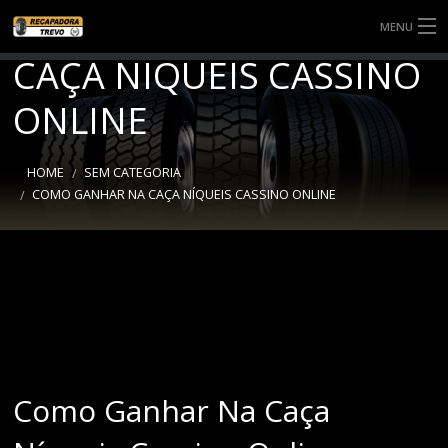
COMO GANHAR NA
MENU
CAÇA NÍQUEIS CASSINO
SOBRE NÓS
ONLINE
SERVIÇOS
NOTÍCIAS
HOME
SEM CATEGORIA
COMO GANHAR NA CAÇA NÍQUEIS CASSINO ONLINE
BANDAS
CONTATO
Como Ganhar Na Caça