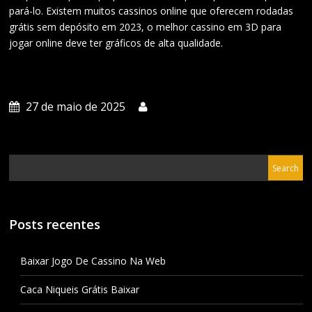
pará-lo. Existem muitos cassinos online que oferecem rodadas
grátis sem depósito em 2023, o melhor cassino em 3D para
jogar online deve ter gráficos de alta qualidade.
27 de maio de 2025
Posts recentes
Baixar Jogo De Cassino Na Web
Caca Niqueis Grátis Baixar