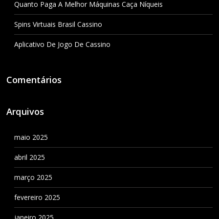
Quanto Paga A Melhor Máquinas Caça Níqueis
Spins Virtuais Brasil Cassino
Aplicativo De Jogo De Cassino
Comentários
Arquivos
maio 2025
abril 2025
março 2025
fevereiro 2025
janeiro 2025