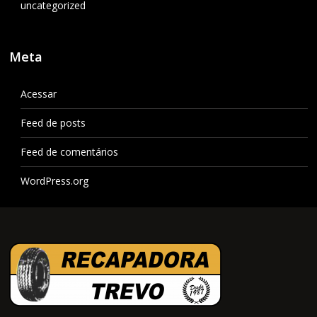
uncategorized
Meta
Acessar
Feed de posts
Feed de comentários
WordPress.org