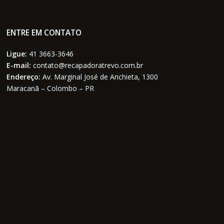
ENTRE EM CONTATO
Ligue:
41 3663-3646
E-mail:
contato@recapadoratrevo.com.br
Endereço:
Av. Marginal José de Anchieta, 1300
Maracanã – Colombo – PR