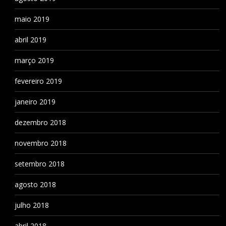
maio 2019
abril 2019
março 2019
fevereiro 2019
janeiro 2019
dezembro 2018
novembro 2018
setembro 2018
agosto 2018
julho 2018
abril 2018