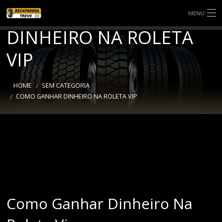
COMO GANHAR
MENU
DINHEIRO NA ROLETA
SOBRE NÓS
VIP
SERVIÇOS
NOTÍCIAS
HOME
SEM CATEGORIA
COMO GANHAR DINHEIRO NA ROLETA VIP
BANDAS
CONTATO
Como Ganhar Dinheiro Na