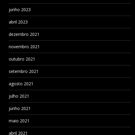
junho 2023
abril 2023
dezembro 2021
novembro 2021
outubro 2021
setembro 2021
agosto 2021
julho 2021
junho 2021
maio 2021
abril 2021