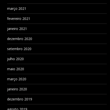
março 2021
fevereiro 2021
janeiro 2021
dezembro 2020
setembro 2020
julho 2020
maio 2020
março 2020
janeiro 2020
dezembro 2019
agosto 2019