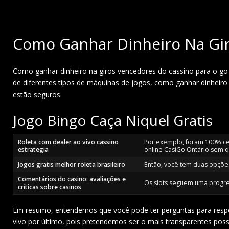
Como Ganhar Dinheiro Na Gi
Como ganhar dinheiro na giros vencedores do cassino para o go
de diferentes tipos de máquinas de jogos, como ganhar dinheiro
estão seguros.
Jogo Bingo Caça Niquel Gratis
Roleta com dealer ao vivo cassino
Por exemplo, foram 100% ce
estrategia
online CasiGo Ontário sem 
Jogos gratis melhor roleta brasileiro
Então, você tem duas opçõe
Comentários do casino: avaliações e
Os slots seguem uma progre
críticas sobre casinos
Em resumo, entendemos que você pode ter perguntas para respon
vivo por último, pois pretendemos ser o mais transparentes possí