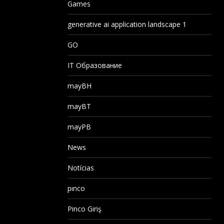
Games
generative ai application landscape 1
GO
IT Образование
mayBH
mayBT
mayPB
News
Notícias
pınco
Pinco Giriş