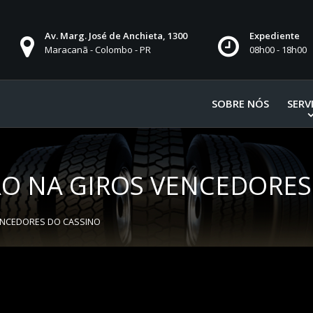
Av. Marg. José de Anchieta, 1300
Expediente
Maracanã - Colombo - PR
08h00 - 18h00
SOBRE NÓS
SERV
O NA GIROS VENCEDORES
ENCEDORES DO CASSINO