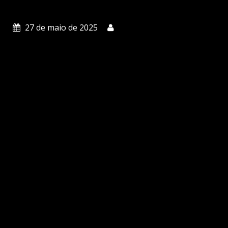
27 de maio de 2025