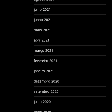
julho 2021
junho 2021
maio 2021
abril 2021
março 2021
fevereiro 2021
janeiro 2021
dezembro 2020
setembro 2020
julho 2020
maio 2020