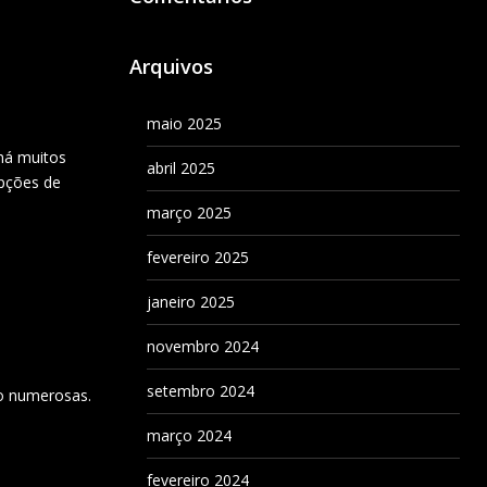
Arquivos
maio 2025
há muitos
abril 2025
opções de
março 2025
fevereiro 2025
janeiro 2025
novembro 2024
setembro 2024
ão numerosas.
março 2024
fevereiro 2024