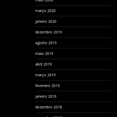
março 2020
janeiro 2020
dezembro 2019
agosto 2019
maio 2019
abril 2019
março 2019
fevereiro 2019
janeiro 2019
dezembro 2018