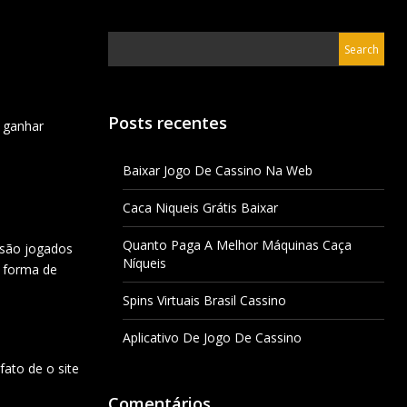
Posts recentes
o ganhar
Baixar Jogo De Cassino Na Web
Caca Niqueis Grátis Baixar
Quanto Paga A Melhor Máquinas Caça
 são jogados
Níqueis
a forma de
Spins Virtuais Brasil Cassino
Aplicativo De Jogo De Cassino
fato de o site
Comentários