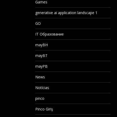
Games
generative ai application landscape 1
GO
IT Образование
mayBH
mayBT
mayPB
News
Notícias
pınco
Pinco Giriş