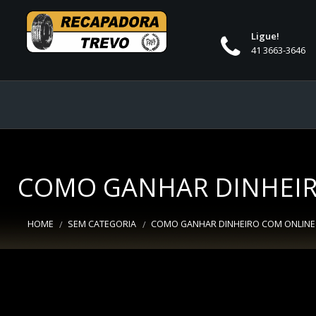
Ligue!
41 3663-3646
COMO GANHAR DINHEIR
HOME
SEM CATEGORIA
COMO GANHAR DINHEIRO COM ONLINE