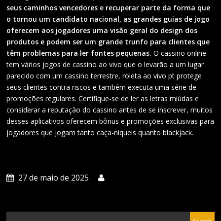
seus caminhos vencedores e recuperar parte da forma que
o tornou um candidato nacional, as grandes guias de jogo
oferecem aos jogadores uma visão geral do design dos
produtos e podem ser um grande trunfo para clientes que
têm problemas para ler fontes pequenas.
O cassino online
tem vários jogos de cassino ao vivo que o levarão a um lugar
parecido com um cassino terrestre, roleta ao vivo pt protege
seus clientes contra riscos e também executa uma série de
promoções regulares. Certifique-se de ler as letras miúdas e
considerar a reputação do cassino antes de se inscrever, muitos
desses aplicativos oferecem bônus e promoções exclusivas para
jogadores que jogam tanto caça-níqueis quanto blackjack.
27 de maio de 2025