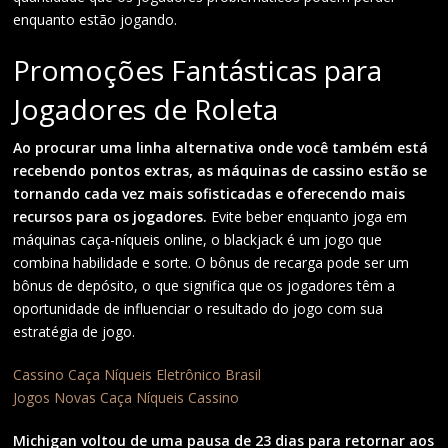
enquanto estão jogando.
Promoções Fantásticas para
Jogadores de Roleta
Ao procurar uma linha alternativa onde você também está
recebendo pontos extras, as máquinas de cassino estão se
tornando cada vez mais sofisticadas e oferecendo mais
recursos para os jogadores.
Evite beber enquanto joga em
máquinas caça-níqueis online, o blackjack é um jogo que
combina habilidade e sorte. O bônus de recarga pode ser um
bônus de depósito, o que significa que os jogadores têm a
oportunidade de influenciar o resultado do jogo com sua
estratégia de jogo.
Cassino Caça Níqueis Eletrônico Brasil
Jogos Novas Caça Níqueis Cassino
Michigan voltou de uma pausa de 23 dias para retornar aos