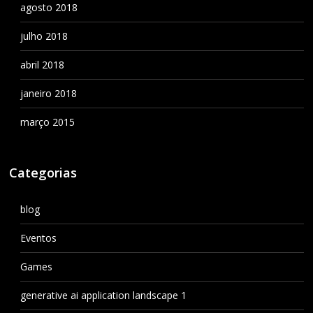
agosto 2018
julho 2018
abril 2018
janeiro 2018
março 2015
Categorias
blog
Eventos
Games
generative ai application landscape 1