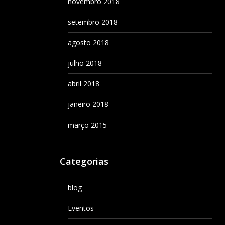
novembro 2018
setembro 2018
agosto 2018
julho 2018
abril 2018
janeiro 2018
março 2015
Categorias
blog
Eventos