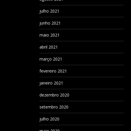
julho 2021
junho 2021
maio 2021
abril 2021
março 2021
fevereiro 2021
janeiro 2021
dezembro 2020
setembro 2020
julho 2020
maio 2020