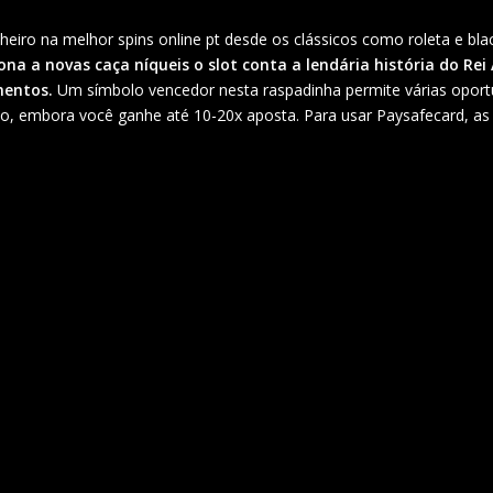
nheiro na melhor spins online pt desde os clássicos como roleta e bla
na a novas caça níqueis o slot conta a lendária história do Rei
mentos.
Um símbolo vencedor nesta raspadinha permite várias oport
nto, embora você ganhe até 10-20x aposta. Para usar Paysafecard, as