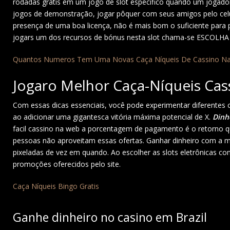
rodadas grátis em um jogo de slot específico quando um jogador
jogos de demonstração, jogar pôquer com seus amigos pelo cel
presença de uma boa licença, não é mais bom o suficiente para
jogars um dos recursos de bónus nesta slot chama-se ESCOLHA 
Quantos Numeros Tem Uma Novas Caça Níqueis De Cassino N
Jogaro Melhor Caça-Níqueis Cass
Com essas dicas essenciais, você pode experimentar diferentes c
ao adicionar uma gigantesca vitória máxima potencial de X.
Dinh
facil cassino na web a porcentagem de pagamento é o retorno 
pessoas não aproveitam essas ofertas. Ganhar dinheiro com a 
pixeladas de vez em quando. Ao escolher as slots eletrônicas 
promoções oferecidos pelo site.
Caça Níqueis Bingo Gratis
Ganhe dinheiro no casino em Brazil