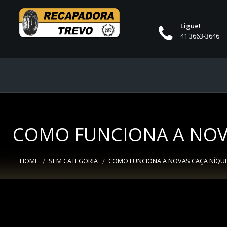
Ligue!
41 3663-3646
COMO FUNCIONA A NOV
HOME
SEM CATEGORIA
COMO FUNCIONA A NOVAS CAÇA NÍQUE