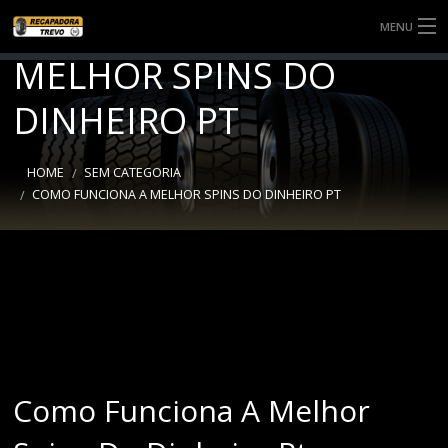
COMO FUNCIONA A
MENU
MELHOR SPINS DO
SOBRE NÓS
DINHEIRO PT
SERVIÇOS
NOTÍCIAS
HOME
SEM CATEGORIA
COMO FUNCIONA A MELHOR SPINS DO DINHEIRO PT
BANDAS
CONTATO
Como Funciona A Melhor