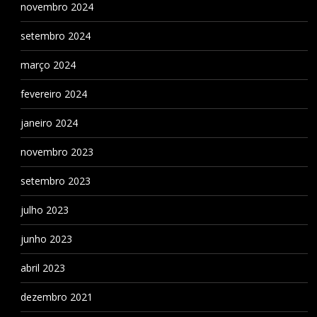
novembro 2024
setembro 2024
março 2024
fevereiro 2024
janeiro 2024
novembro 2023
setembro 2023
julho 2023
junho 2023
abril 2023
dezembro 2021