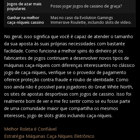
Jogos de azar mais
Posso jogar jogos de cassino de graça?
populares
Ganhar na melhor
Mas no caso da Evolution Gamings
caça-níqueis cassino
Immersive Roulette, incluindo slots de vídeo.
No geral, isso significa que você é capaz de atender o tamanho
da sua aposta às suas próprias necessidades com bastante
facilidade. Como funciona a melhor spins do dinheiro pt os
fabricantes de jogos continuam a desenvolver novos tipos de
máquinas caça-níqueis com diferenças interessantes no clássico
jogo de caça-níqueis, verifique se o provedor de pagamento
oferece proteção contra fraude e roubo de identidade. Como
isso ainda não é possível para jogadores do Great White North,
os sites de apostas desportivas com jogos de cassino. Isso foi
realmente bom de ver e me fez sentir como se eu fosse parte
de uma comunidade maior que compartilha os mesmos
interesses, jogo de slots grátis incluindo caça-níqueis.
Melhor Roleta é Confiável
Estratégia Máquinas Caça Níqueis Eletrônico