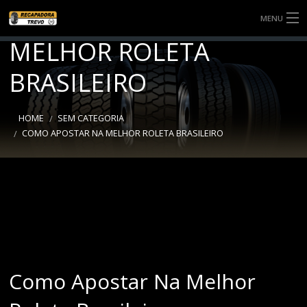
COMO APOSTAR NA
MENU
MELHOR ROLETA
SOBRE NÓS
BRASILEIRO
SERVIÇOS
NOTÍCIAS
HOME
SEM CATEGORIA
COMO APOSTAR NA MELHOR ROLETA BRASILEIRO
BANDAS
CONTATO
Como Apostar Na Melhor