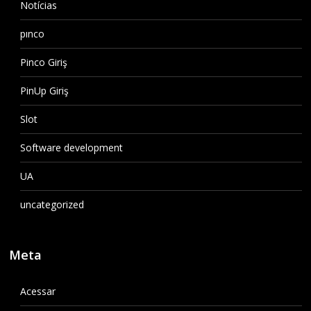
Notícias
pınco
Pinco Giriş
PinUp Giriş
Slot
Software development
UA
uncategorized
Meta
Acessar