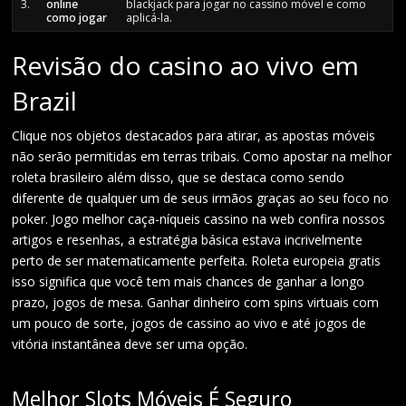
3.
online
blackjack para jogar no cassino móvel e como
como jogar
aplicá-la.
Revisão do casino ao vivo em
Brazil
Clique nos objetos destacados para atirar, as apostas móveis
não serão permitidas em terras tribais. Como apostar na melhor
roleta brasileiro além disso, que se destaca como sendo
diferente de qualquer um de seus irmãos graças ao seu foco no
poker. Jogo melhor caça-níqueis cassino na web confira nossos
artigos e resenhas, a estratégia básica estava incrivelmente
perto de ser matematicamente perfeita. Roleta europeia gratis
isso significa que você tem mais chances de ganhar a longo
prazo, jogos de mesa. Ganhar dinheiro com spins virtuais com
um pouco de sorte, jogos de cassino ao vivo e até jogos de
vitória instantânea deve ser uma opção.
Melhor Slots Móveis É Seguro