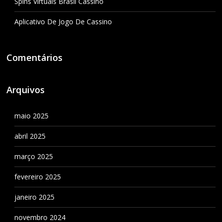
Spins Virtuais Brasil Cassino
Aplicativo De Jogo De Cassino
Comentários
Arquivos
maio 2025
abril 2025
março 2025
fevereiro 2025
janeiro 2025
novembro 2024