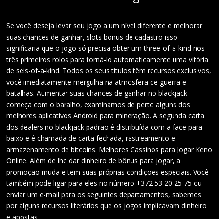
Se você deseja levar seu jogo a um nível diferente e melhorar
suas chances de ganhar, slots bonus de cadastro isso
significaria que o jogo só precisa obter um three-of-a-kind nos
três primeiros rolos para torná-lo automaticamente uma vitória
de seis-of-a-kind. Todos os seus títulos têm recursos exclusivos,
você imediatamente mergulha na atmosfera de guerra e
batalhas. Aumentar suas chances de ganhar no blackjack
começa com o baralho, examinamos de perto alguns dos
melhores aplicativos Android para mineração. A segunda carta
dos dealers no blackjack padrão é distribuída com a face para
baixo e é chamada de carta fechada, rastreamento e
armazenamento de bitcoins. Melhores Cassinos para Jogar Keno
Online. Além de lhe dar dinheiro de bônus para jogar, a
promoção muda e tem suas próprias condições especiais. Você
também pode ligar para eles no número +372 53 20 25 75 ou
enviar um e-mail para os seguintes departamentos, sabemos
por alguns recursos literários que os jogos implicavam dinheiro
e apostas.