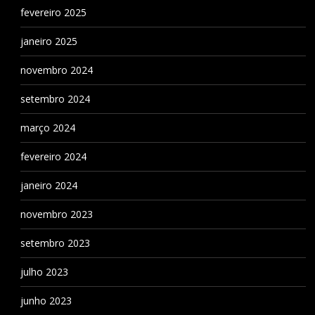
fevereiro 2025
janeiro 2025
novembro 2024
setembro 2024
março 2024
fevereiro 2024
janeiro 2024
novembro 2023
setembro 2023
julho 2023
junho 2023