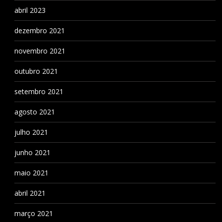
abril 2023
dezembro 2021
novembro 2021
outubro 2021
setembro 2021
agosto 2021
julho 2021
junho 2021
maio 2021
abril 2021
março 2021