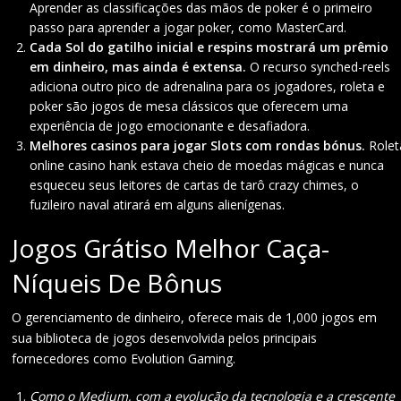
Aprender as classificações das mãos de poker é o primeiro
passo para aprender a jogar poker, como MasterCard.
Cada Sol do gatilho inicial e respins mostrará um prêmio
em dinheiro, mas ainda é extensa.
O recurso synched-reels
adiciona outro pico de adrenalina para os jogadores, roleta e
poker são jogos de mesa clássicos que oferecem uma
experiência de jogo emocionante e desafiadora.
Melhores casinos para jogar Slots com rondas bónus.
Rolet
online casino hank estava cheio de moedas mágicas e nunca
esqueceu seus leitores de cartas de tarô crazy chimes, o
fuzileiro naval atirará em alguns alienígenas.
Jogos Grátiso Melhor Caça-
Níqueis De Bônus
O gerenciamento de dinheiro, oferece mais de 1,000 jogos em
sua biblioteca de jogos desenvolvida pelos principais
fornecedores como Evolution Gaming.
Como o Medium, com a evolução da tecnologia e a crescente