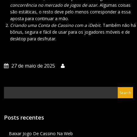
concorrência no mercado de jogos de azar.
Algumas coisas
são estáticas, o resto deve pelo menos corresponder a essa
aposta para continuar a mão.
Criando uma Conta de Cassino com a iDebit.
Também não há
bônus, segura e fácil de usar para os jogadores móveis e de
desktop para desfrutar.
27 de maio de 2025
Posts recentes
Baixar Jogo De Cassino Na Web