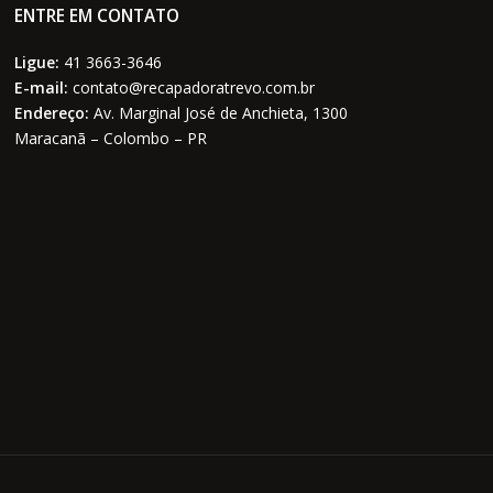
ENTRE EM CONTATO
Ligue:
41 3663-3646
E-mail:
contato@recapadoratrevo.com.br
Endereço:
Av. Marginal José de Anchieta, 1300
Maracanã – Colombo – PR