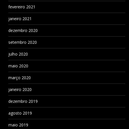
fevereiro 2021
janeiro 2021
dezembro 2020
setembro 2020
julho 2020
maio 2020
março 2020
janeiro 2020
dezembro 2019
agosto 2019
maio 2019